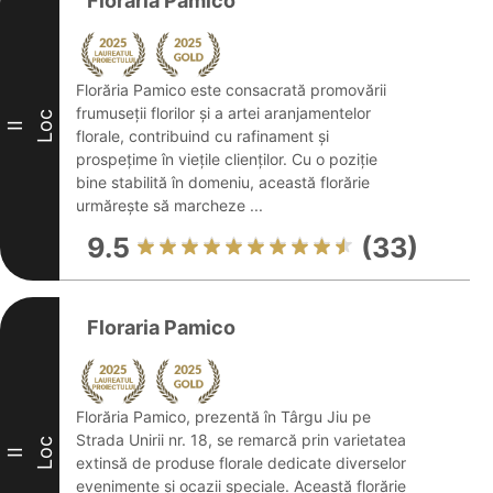
Floraria Pamico
Florăria Pamico este consacrată promovării
frumuseții florilor și a artei aranjamentelor
Loc
II
florale, contribuind cu rafinament și
prospețime în viețile clienților. Cu o poziție
bine stabilită în domeniu, această florărie
urmărește să marcheze ...
9.5
(33)
Floraria Pamico
Florăria Pamico, prezentă în Târgu Jiu pe
Strada Unirii nr. 18, se remarcă prin varietatea
Loc
II
extinsă de produse florale dedicate diverselor
evenimente și ocazii speciale. Această florărie