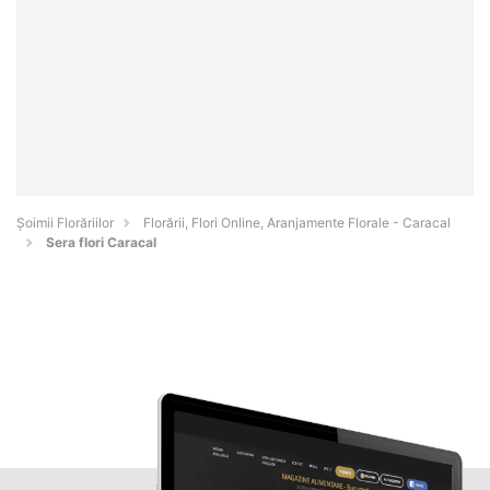
Șoimii Florăriilor
Florării, Flori Online, Aranjamente Florale - Caracal
Sera flori Caracal