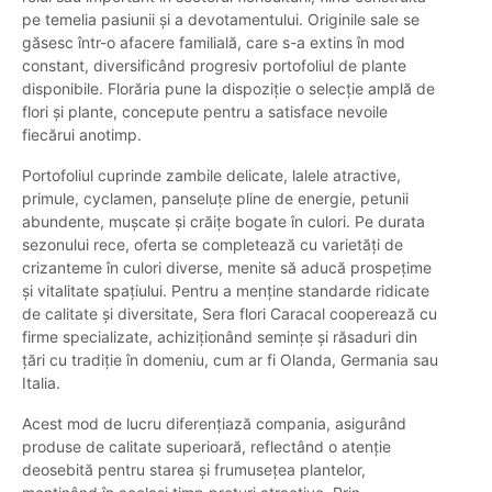
pe temelia pasiunii și a devotamentului. Originile sale se
găsesc într-o afacere familială, care s-a extins în mod
constant, diversificând progresiv portofoliul de plante
disponibile. Florăria pune la dispoziție o selecție amplă de
flori și plante, concepute pentru a satisface nevoile
fiecărui anotimp.
Portofoliul cuprinde zambile delicate, lalele atractive,
primule, cyclamen, panseluțe pline de energie, petunii
abundente, mușcate și crăițe bogate în culori. Pe durata
sezonului rece, oferta se completează cu varietăți de
crizanteme în culori diverse, menite să aducă prospețime
și vitalitate spațiului. Pentru a menține standarde ridicate
de calitate și diversitate, Sera flori Caracal cooperează cu
firme specializate, achiziționând semințe și răsaduri din
țări cu tradiție în domeniu, cum ar fi Olanda, Germania sau
Italia.
Acest mod de lucru diferențiază compania, asigurând
produse de calitate superioară, reflectând o atenție
deosebită pentru starea și frumusețea plantelor,