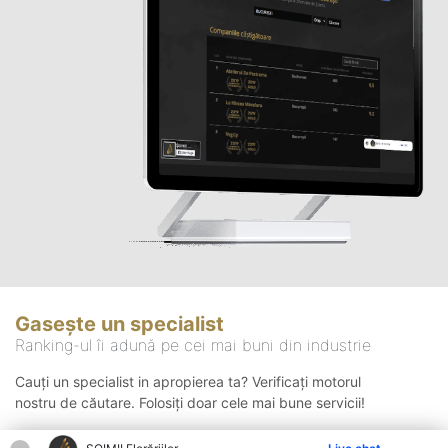
Gasește un specialist
Ranking-ul îi adună pe cei mai buni din industrie
Cauți un specialist in apropierea ta? Verificați motorul
nostru de căutare. Folosiți doar cele mai bune servicii!