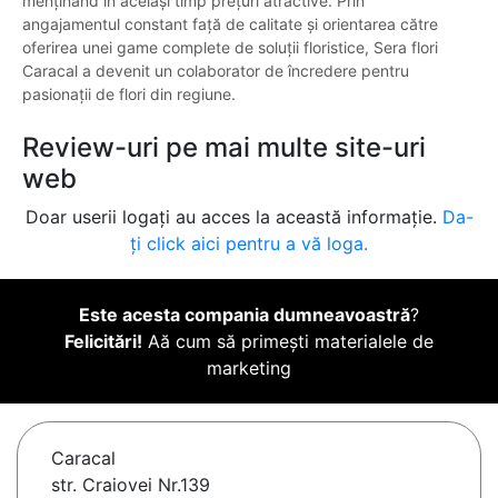
menținând în același timp prețuri atractive. Prin
angajamentul constant față de calitate și orientarea către
oferirea unei game complete de soluții floristice, Sera flori
Caracal a devenit un colaborator de încredere pentru
pasionații de flori din regiune.
Review-uri pe mai multe site-uri
web
Doar userii logați au acces la această informație.
Da-
ți click aici pentru a vă loga.
Este acesta compania dumneavoastră
?
Felicitări!
Aă cum să primești materialele de
marketing
Caracal
str. Craiovei Nr.139