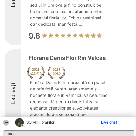
sediul în Craiova și fiind construit pe
baza unui entuziasm autentic pentru
domeniul florăriilor. Echipa restrânsă,
dar dedicată, manifestă ...
9.8
Floraria Denis Flor Rm.Valcea
Florăria Denis Flor reprezintă un punct
Laureați
de referință pentru aranjamente și
buchete florale în Râmnicu Vâlcea, fiind
recunoscută pentru diversitatea și
eleganța creațiilor sale. Activitatea
acestei florării se axează pe
promovarea frumuseții ...
ȘOIMII Florăriilor
Live chat
10
18:56