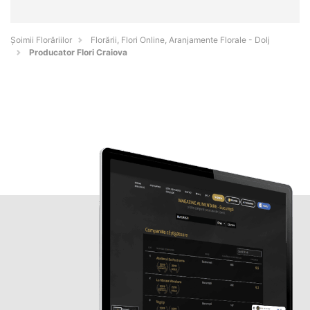
Șoimii Florăriilor
Florării, Flori Online, Aranjamente Florale - Dolj
Producator Flori Craiova