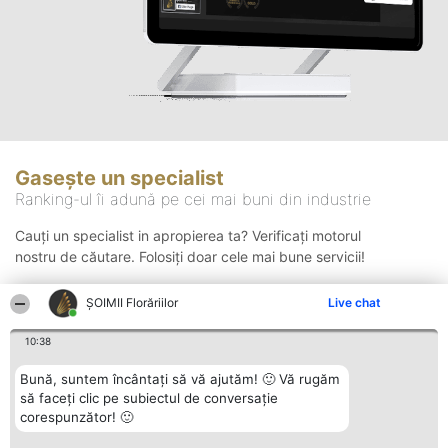
Gasește un specialist
Ranking-ul îi adună pe cei mai buni din industrie
Cauți un specialist in apropierea ta? Verificați motorul
nostru de căutare. Folosiți doar cele mai bune servicii!
ȘOIMII Florăriilor
Live chat
Căutare
10:38
Bună, suntem încântați să vă ajutăm! 🙂 Vă rugăm
să faceți clic pe subiectul de conversație
corespunzător! 🙂