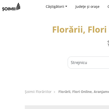
Câștigătorii
Județe și orașe
Florării, Flor
Șoimii Florăriilor
Florării, Flori Online, Aranjam