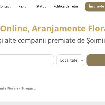
Contact
Reguli
Statut
Politică de retur
Înscrie-te
i Online, Aranjamente Flor
și alte companii premiate de Șoimii
ente Florale - Strejnicu