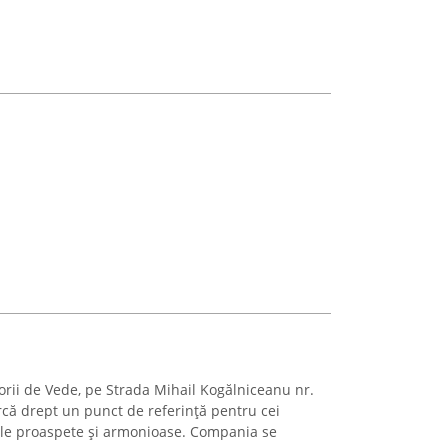
iorii de Vede, pe Strada Mihail Kogălniceanu nr.
rcă drept un punct de referință pentru cei
ale proaspete și armonioase. Compania se