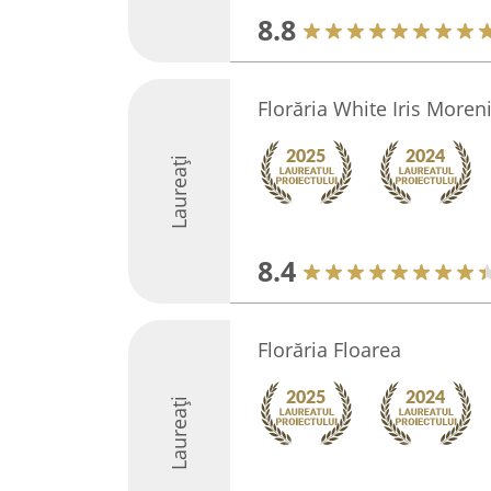
8.8
Florăria White Iris Moren
Laureați
8.4
Florăria Floarea
Laureați