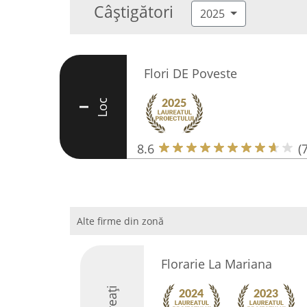
Câștigători
2025
Flori DE Poveste
Loc
I
8.6
(7
Alte firme din zonă
Florarie La Mariana