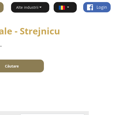
Login
Alte industrii
ale - Strejnicu
.
Căutare