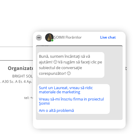
ȘOIMII Florăriilor
Live chat
12:55
Bună, suntem încântați să vă
ajutăm! 🙂 Vă rugăm să faceți clic pe
Organizator Ranking
subiectul de conversație
Plebiscyt
Contact
corespunzător! 🙂
BRIGHT SOLUTIONS BR SRL
Câștigătorii
Contact
. A30 Sc. A Et. 4 Ap. 13 Cod 061952
Lista
București
Tuturor
Sunt un Laureat, vreau să ridic
materiale de marketing
CUI 36737675
Laureaților
tel: +40 770 990 492
Reguli
Vreau să-mi înscriu firma in proiectul
Șoimii
Statut
Politica de
Am o altă problemă
confidențialitate