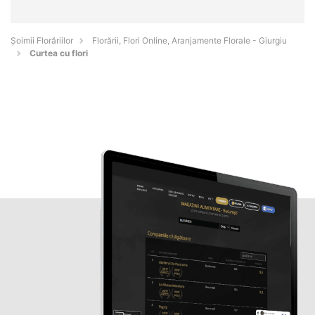
Șoimii Florăriilor
Florării, Flori Online, Aranjamente Florale - Giurgiu
Curtea cu flori