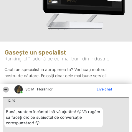
Gasește un specialist
Ranking-ul îi adună pe cei mai buni din industrie
Cauți un specialist in apropierea ta? Verificați motorul
nostru de căutare. Folosiți doar cele mai bune servicii!
ȘOIMII Florăriilor
Live chat
Căutare
12:40
Bună, suntem încântați să vă ajutăm! 🙂 Vă rugăm
să faceți clic pe subiectul de conversație
corespunzător! 🙂