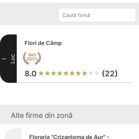
Flori de Câmp
Loc
I
8.0
(22)
Alte firme din zonă
Floraria "Crizantema de Aur" -