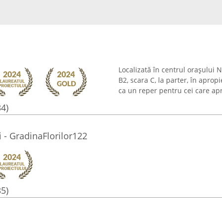
Localizată în centrul orașului 
B2, scara C, la parter, în aprop
ca un reper pentru cei care apr
34)
 - GradinaFlorilor122
35)