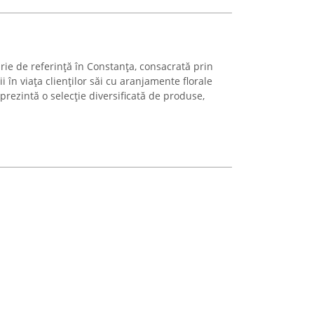
ărie de referință în Constanța, consacrată prin
 în viața clienților săi cu aranjamente florale
rezintă o selecție diversificată de produse,