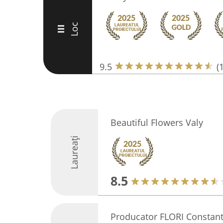
Loc
III
9.5
(
Beautiful Flowers Valy
Laureați
8.5
Producator FLORI Constan