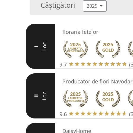
Câștigători
2025
floraria fetelor
Loc
I
9.7
(
Producator de flori Navodari
Loc
II
9.6
(
DaisyHome