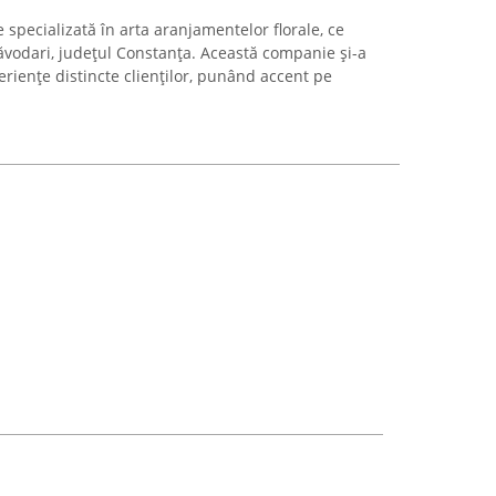
 specializată în arta aranjamentelor florale, ce
Năvodari, județul Constanța. Această companie și-a
eriențe distincte clienților, punând accent pe