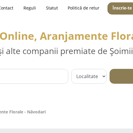
Contact
Reguli
Statut
Politică de retur
Înscrie-te
ri Online, Aranjamente Flor
și alte companii premiate de Șoimii
ente Florale - Năvodari