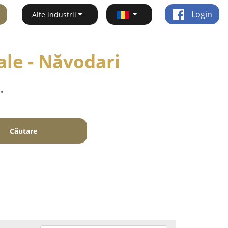
Login
Alte industrii
ale - Năvodari
.
Căutare