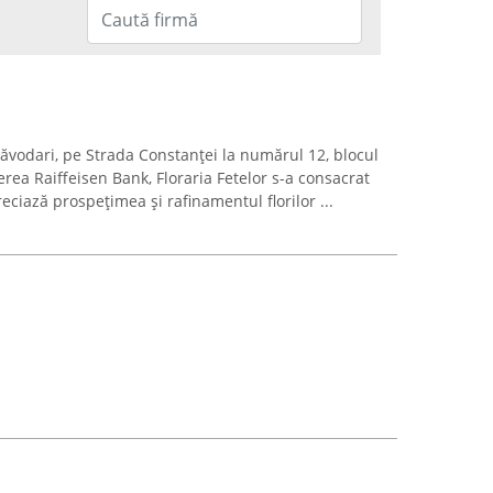
Năvodari, pe Strada Constanței la numărul 12, blocul
ierea Raiffeisen Bank, Floraria Fetelor s-a consacrat
eciază prospețimea și rafinamentul florilor ...