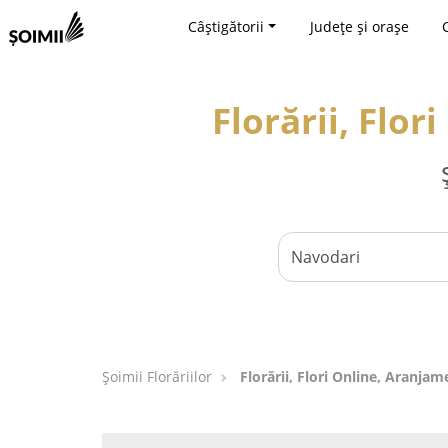
Câștigătorii
Județe și orașe
Florării, Flo
Șoimii Florăriilor
Florării, Flori Online, Aranjam