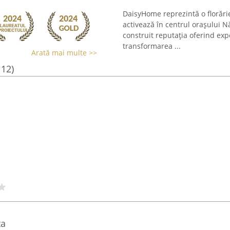
DaisyHome reprezintă o florărie
activează în centrul orașului 
construit reputația oferind exp
transformarea ...
Arată mai multe >>
112)
ta