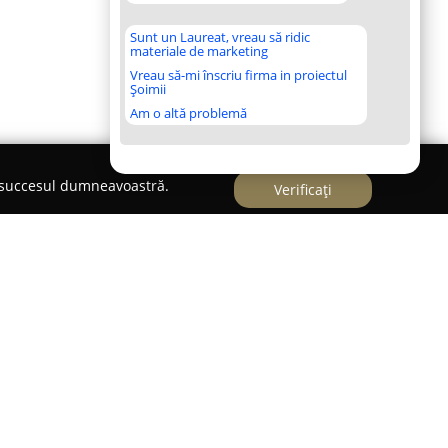
Sunt un Laureat, vreau să ridic
materiale de marketing
Vreau să-mi înscriu firma in proiectul
Șoimii
Am o altă problemă
e succesul dumneavoastră.
Verificați
eprezintă o prezență importantă pe piața
ționând ca o afacere de familie încă din 1998. De-a
de activitate, compania s-a specializat în