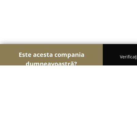
Este acesta compania
Verifica
dumneavoastră?
Șoimii Florăriilor
Florării, Flori Online, Aranjame
Anthurium Events Constanta