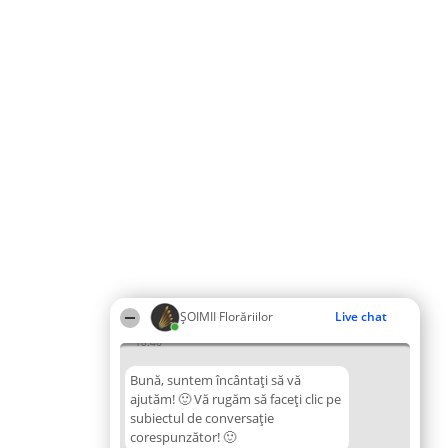
ȘOIMII Florăriilor
Live chat
18:46
Bună, suntem încântați să vă
ajutăm! 🙂 Vă rugăm să faceți clic pe
subiectul de conversație
corespunzător! 🙂