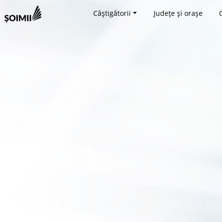
Câștigătorii
Județe și orașe