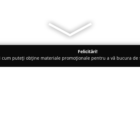
Felicitări!
ți cum puteți obține materiale promoționale pentru a vă bucura d
nte Florale - Constanţa
Anthurium Events Constanta
Despre companie:
Anthurium Events Constanta
r
florăriilor din Constanța, func
lungul a peste douăzeci de ani 