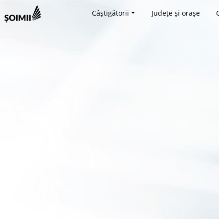
Câștigătorii
Județe și orașe