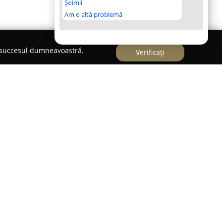
Șoimii
Am o altă problemă
e succesul dumneavoastră.
Verificați
, la numărul 11, bloc F1, apartament 2,
Florăria
n oferta variată de flori proaspete și
u profesionalism. Această florărie s-a impus în
rință, datorită calității ridicate a serviciilor și
ienților.
rile excelente obținute evidențiază aprecierea