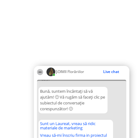
ȘOIMII Florăriilor
Live chat
06:51
Bună, suntem încântați să vă
ajutăm! 🙂 Vă rugăm să faceți clic pe
subiectul de conversație
corespunzător! 🙂
Sunt un Laureat, vreau să ridic
materiale de marketing
Vreau să-mi înscriu firma in proiectul