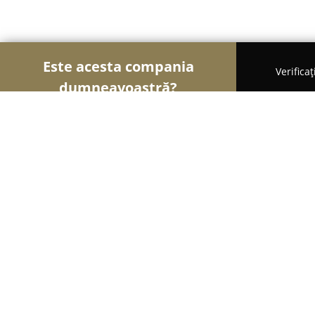
Este acesta compania
Verifica
dumneavoastră?
Șoimii Florăriilor
Florării, Flori Online, Aranjame
Florăria Irina
9.1
(23)