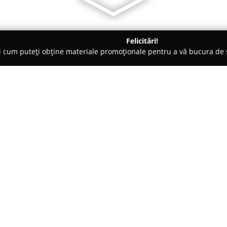
Felicitări!
ți cum puteți obține materiale promoționale pentru a vă bucura d
nte Florale - Dorohoi
Florăria Irina
Despre companie:
Situată pe Bulevardul Victoriei
Irina
din Dorohoi se remarcă pri
aranjamente florale realizate c
peisajul local ca un punct de refe
Arată mai multe >>
produselor puse la dispoziția cl
Recenziile favorabile și evaluă