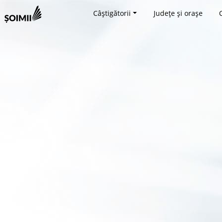
Câștigătorii
Județe și orașe