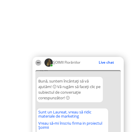
ȘOIMII Florăriilor
Live chat
02:44
Bună, suntem încântați să vă
ajutăm! 🙂 Vă rugăm să faceți clic pe
subiectul de conversație
corespunzător! 🙂
Sunt un Laureat, vreau să ridic
materiale de marketing
Vreau să-mi înscriu firma in proiectul
Șoimii