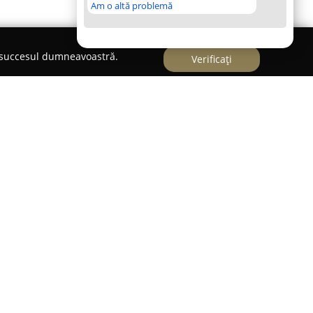
Am o altă problemă
e succesul dumneavoastră.
Verificați
ii, la numărul 155, în Apahida,
Florăria Apahida
iv în domeniul artei florale la nivel local.
 lungul timpului, o prezență stabilă în
 de buchete și aranjamente pe care le oferă,
ca evenimente deosebite sau pentru a aduce un
ebită calității și prospețimii florilor utilizate,