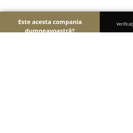
Este acesta compania
Verifica
dumneavoastră?
Șoimii Florăriilor
Florării, Flori Online, Aranjame
Floraria Apahida
8.8
(31)
Apahida, Strada Libertății, nr. 155