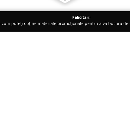
Felicitări!
ți cum puteți obține materiale promoționale pentru a vă bucura d
nte Florale - Apahida
Floraria Apahida
Despre companie:
Având sediul pe Strada Libertăț
s-a impus ca un reper semnificat
Această florărie a devenit, de-a
comunitate, datorită varietății
Arată mai multe >>
fiecare conceput pentru a mar
strop de bucurie în cotidian.
Florăria acordă o importanță deos