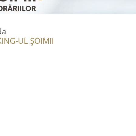
da
ING-UL ȘOIMII