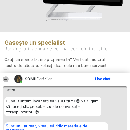
Gasește un specialist
Ranking-ul îi adună pe cei mai buni din industrie
Cauți un specialist in apropierea ta? Verificați motorul
nostru de căutare. Folosiți doar cele mai bune servicii!
ȘOIMII Florăriilor
Live chat
Căutare
01:28
Bună, suntem încântați să vă ajutăm! 🙂 Vă rugăm
să faceți clic pe subiectul de conversație
corespunzător! 🙂
Sunt un Laureat, vreau să ridic materiale de
Organizator Ranking
Plebiscyt
Contact