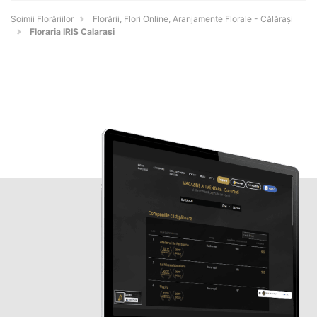
Șoimii Florăriilor
Florării, Flori Online, Aranjamente Florale - Călăraşi
Floraria IRIS Calarasi