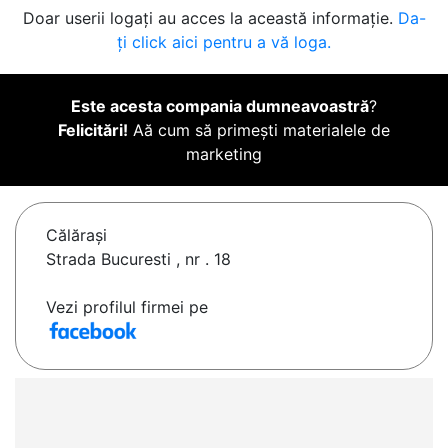
Doar userii logați au acces la această informație.
Da-
ți click aici pentru a vă loga.
Este acesta compania dumneavoastră
?
Felicitări!
Aă cum să primești materialele de
marketing
Călăraşi
Strada Bucuresti , nr . 18
Vezi profilul firmei pe