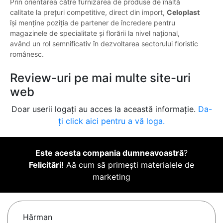
Prin orientarea către furnizarea de produse de înaltă
calitate la prețuri competitive, direct din import,
Celoplast
își menține poziția de partener de încredere pentru
magazinele de specialitate și florării la nivel național,
având un rol semnificativ în dezvoltarea sectorului floristic
românesc.
Review-uri pe mai multe site-uri
web
Doar userii logați au acces la această informație.
Da-
ți click aici pentru a vă loga.
Este acesta compania dumneavoastră
?
Felicitări!
Aă cum să primești materialele de
marketing
Hărman