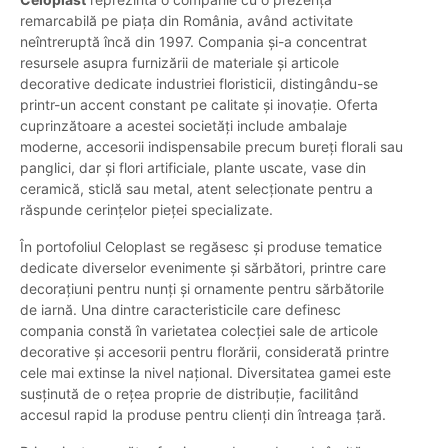
remarcabilă pe piața din România, având activitate
neîntreruptă încă din 1997. Compania și-a concentrat
resursele asupra furnizării de materiale și articole
decorative dedicate industriei floristicii, distingându-se
printr-un accent constant pe calitate și inovație. Oferta
cuprinzătoare a acestei societăți include ambalaje
moderne, accesorii indispensabile precum bureți florali sau
panglici, dar și flori artificiale, plante uscate, vase din
ceramică, sticlă sau metal, atent selecționate pentru a
răspunde cerințelor pieței specializate.
În portofoliul Celoplast se regăsesc și produse tematice
dedicate diverselor evenimente și sărbători, printre care
decorațiuni pentru nunți și ornamente pentru sărbătorile
de iarnă. Una dintre caracteristicile care definesc
compania constă în varietatea colecției sale de articole
decorative și accesorii pentru florării, considerată printre
cele mai extinse la nivel național. Diversitatea gamei este
susținută de o rețea proprie de distribuție, facilitând
accesul rapid la produse pentru clienți din întreaga țară.