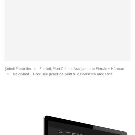
Șoimii Florăriilor
Florării, Flori Online, Aranjamente Florale - Hărman
Celoplast - Produse practice pentru o floristică modernă