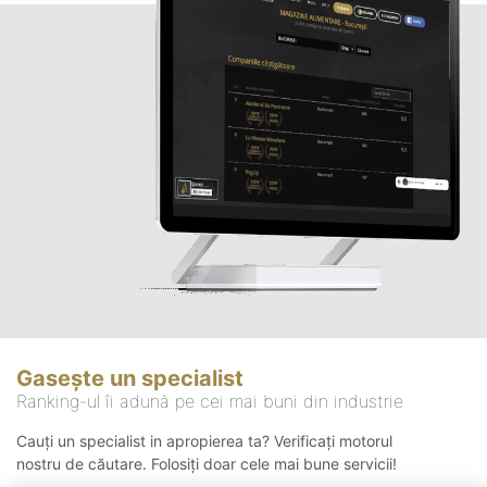
Gasește un specialist
Ranking-ul îi adună pe cei mai buni din industrie
Cauți un specialist in apropierea ta? Verificați motorul
nostru de căutare. Folosiți doar cele mai bune servicii!