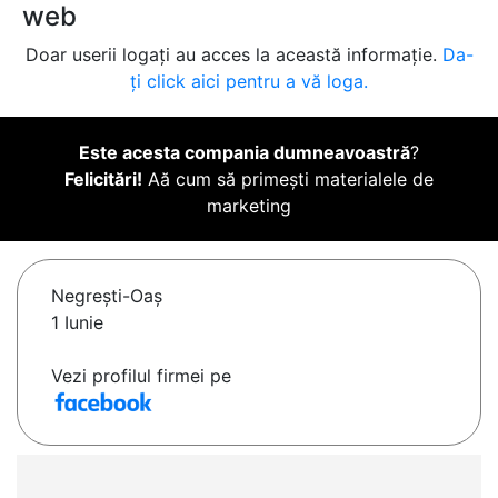
web
Doar userii logați au acces la această informație.
Da-
ți click aici pentru a vă loga.
Este acesta compania dumneavoastră
?
Felicitări!
Aă cum să primești materialele de
marketing
Negreşti-Oaş
1 Iunie
Vezi profilul firmei pe