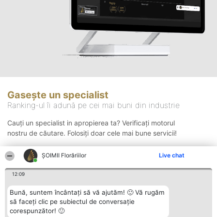
Gasește un specialist
Ranking-ul îi adună pe cei mai buni din industrie
Cauți un specialist in apropierea ta? Verificați motorul
nostru de căutare. Folosiți doar cele mai bune servicii!
ȘOIMII Florăriilor
Live chat
Căutare
12:09
Bună, suntem încântați să vă ajutăm! 🙂 Vă rugăm
să faceți clic pe subiectul de conversație
corespunzător! 🙂