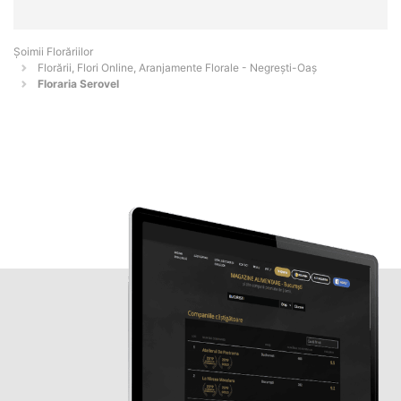
Șoimii Florăriilor
Florării, Flori Online, Aranjamente Florale - Negreşti-Oaş
Floraria Serovel