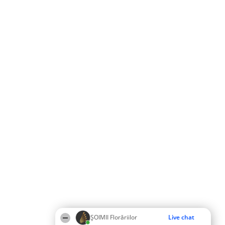
ȘOIMII Florăriilor
Live chat