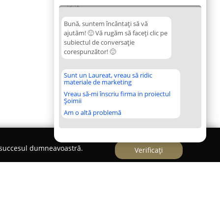
15:12
Bună, suntem încântați să vă
ajutăm! 🙂 Vă rugăm să faceți clic pe
subiectul de conversație
corespunzător! 🙂
Sunt un Laureat, vreau să ridic
materiale de marketing
Vreau să-mi înscriu firma in proiectul
Șoimii
Am o altă problemă
e succesul dumneavoastră.
Verificați