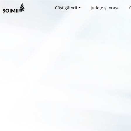
Câștigătorii
Județe și orașe