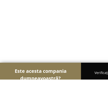
Este acesta compania
Verifica
dumneavoastră?
Șoimii Florăriilor
Florării, Flori Online, Aranjamen