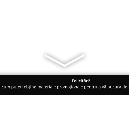
Felicitări!
ți cum puteți obține materiale promoționale pentru a vă bucura d
te Florale - Galaţi
Florăria Steffy by Magda Negoita