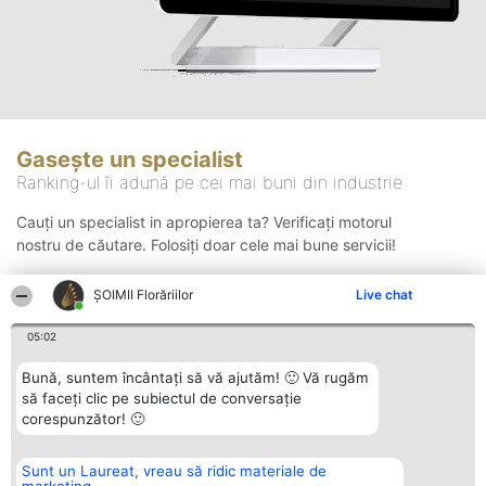
Gasește un specialist
Ranking-ul îi adună pe cei mai buni din industrie
Cauți un specialist in apropierea ta? Verificați motorul
nostru de căutare. Folosiți doar cele mai bune servicii!
ȘOIMII Florăriilor
Live chat
Căutare
05:02
Bună, suntem încântați să vă ajutăm! 🙂 Vă rugăm
să faceți clic pe subiectul de conversație
corespunzător! 🙂
Sunt un Laureat, vreau să ridic materiale de
Organizator Ranking
Plebiscyt
Contact