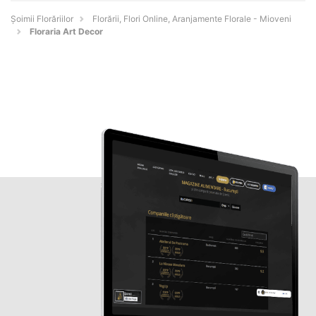
Șoimii Florăriilor
Florării, Flori Online, Aranjamente Florale - Mioveni
Floraria Art Decor