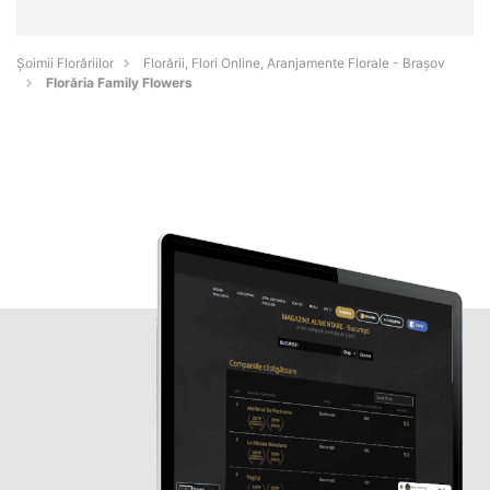
Șoimii Florăriilor
Florării, Flori Online, Aranjamente Florale - Braşov
Florăria Family Flowers