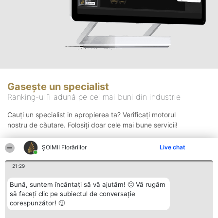
Gasește un specialist
Ranking-ul îi adună pe cei mai buni din industrie
Cauți un specialist in apropierea ta? Verificați motorul
nostru de căutare. Folosiți doar cele mai bune servicii!
ȘOIMII Florăriilor
Live chat
Căutare
21:29
Bună, suntem încântați să vă ajutăm! 🙂 Vă rugăm
să faceți clic pe subiectul de conversație
corespunzător! 🙂