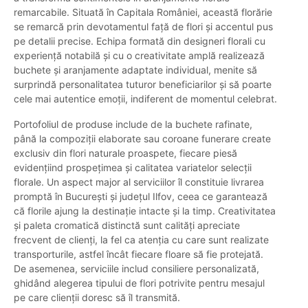
remarcabile. Situată în Capitala României, această florărie
se remarcă prin devotamentul față de flori și accentul pus
pe detalii precise. Echipa formată din designeri florali cu
experiență notabilă și cu o creativitate amplă realizează
buchete și aranjamente adaptate individual, menite să
surprindă personalitatea tuturor beneficiarilor și să poarte
cele mai autentice emoții, indiferent de momentul celebrat.
Portofoliul de produse include de la buchete rafinate,
până la compoziții elaborate sau coroane funerare create
exclusiv din flori naturale proaspete, fiecare piesă
evidențiind prospețimea și calitatea variatelor selecții
florale. Un aspect major al serviciilor îl constituie livrarea
promptă în București și județul Ilfov, ceea ce garantează
că florile ajung la destinație intacte și la timp. Creativitatea
și paleta cromatică distinctă sunt calități apreciate
frecvent de clienți, la fel ca atenția cu care sunt realizate
transporturile, astfel încât fiecare floare să fie protejată.
De asemenea, serviciile includ consiliere personalizată,
ghidând alegerea tipului de flori potrivite pentru mesajul
pe care clienții doresc să îl transmită.