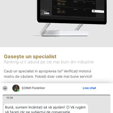
Gasește un specialist
Ranking-ul îi adună pe cei mai buni din industrie
Cauți un specialist in apropierea ta? Verificați motorul
nostru de căutare. Folosiți doar cele mai bune servicii!
ȘOIMII Florăriilor
Live chat
Căutare
10:26
Bună, suntem încântați să vă ajutăm! 🙂 Vă rugăm
să faceți clic pe subiectul de conversație