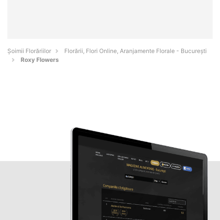
Șoimii Florăriilor
Florării, Flori Online, Aranjamente Florale - Bucureşti
Roxy Flowers