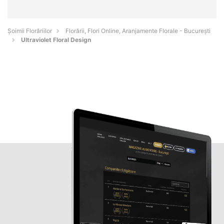
Șoimii Florăriilor
Florării, Flori Online, Aranjamente Florale - Bucureşti
Ultraviolet Floral Design