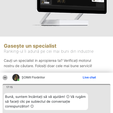
Gasește un specialist
Ranking-ul îi adună pe cei mai buni din industrie
Cauți un specialist in apropierea ta? Verificați motorul
nostru de căutare. Folosiți doar cele mai bune servicii!
ȘOIMII Florăriilor
Live chat
Căutare
17:15
Bună, suntem încântați să vă ajutăm! 🙂 Vă rugăm
să faceți clic pe subiectul de conversație
corespunzător! 🙂