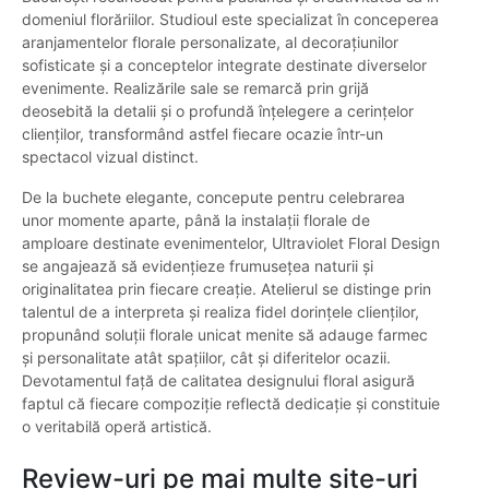
domeniul florăriilor. Studioul este specializat în conceperea
aranjamentelor florale personalizate, al decorațiunilor
sofisticate și a conceptelor integrate destinate diverselor
evenimente. Realizările sale se remarcă prin grijă
deosebită la detalii și o profundă înțelegere a cerințelor
clienților, transformând astfel fiecare ocazie într-un
spectacol vizual distinct.
De la buchete elegante, concepute pentru celebrarea
unor momente aparte, până la instalații florale de
amploare destinate evenimentelor, Ultraviolet Floral Design
se angajează să evidențieze frumusețea naturii și
originalitatea prin fiecare creație. Atelierul se distinge prin
talentul de a interpreta și realiza fidel dorințele clienților,
propunând soluții florale unicat menite să adauge farmec
și personalitate atât spațiilor, cât și diferitelor ocazii.
Devotamentul față de calitatea designului floral asigură
faptul că fiecare compoziție reflectă dedicație și constituie
o veritabilă operă artistică.
Review-uri pe mai multe site-uri