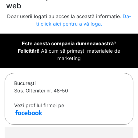
web
Doar userii logați au acces la această informație.
Da-
ți click aici pentru a vă loga.
Este acesta compania dumneavoastră
?
Felicitări!
Aă cum să primești materialele de
marketing
Bucureşti
Sos. Oltenitei nr. 48-50
Vezi profilul firmei pe