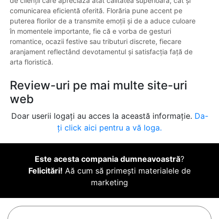
de clienții care apreciază atât calitatea superioară, cât și
comunicarea eficientă oferită. Florăria pune accent pe
puterea florilor de a transmite emoții și de a aduce culoare
în momentele importante, fie că e vorba de gesturi
romantice, ocazii festive sau tributuri discrete, fiecare
aranjament reflectând devotamentul și satisfacția față de
arta floristică.
Review-uri pe mai multe site-uri
web
Doar userii logați au acces la această informație.
Da-
ți click aici pentru a vă loga.
Este acesta compania dumneavoastră
?
Felicitări!
Aă cum să primești materialele de
marketing