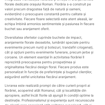
florale dedicate orașului Roman. Florăria s-a construit pe
valori precum dragostea față de natură și oameni,
evidențiind o preocupare constantă pentru calitate și
creativitate. Fiecare floare selectată este atent aleasă, iar
echipa îmbină armonios sentimentele și pasiunea în fiecare
buchet sau aranjament oferit.
Diversitatea ofertelor cuprinde buchete de impact,
aranjamente florale deosebite, lumânări speciale pentru
evenimente precum nunți și botezuri, trandafiri criogenați,
cât și opțiuni pentru evenimente funerare, precum jerbe și
coroane. Un element esențial în activitatea florăriei îl
reprezintă preocuparea pentru prospețimea și
originalitatea fiecărui design floral. Fiecare produs este
personalizat în funcție de preferințele și bugetul clienților,
asigurând astfel unicitatea fiecărui aranjament.
Livrarea este realizată prompt de către curierii proprii ai
florăriei, acoperind atât Romanul, cât și localitățile din
apropiere, astfel încât florile să ajungă în condiții optime la
destinație. Profesionalismul și experiența sunt recunoscute