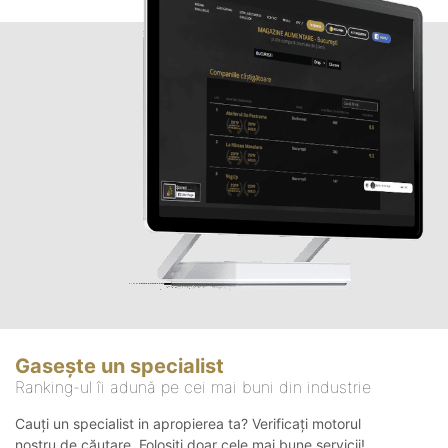
Gasește un specialist
Ranking-ul îi adună pe cei mai buni din industrie
Cauți un specialist in apropierea ta? Verificați motorul
nostru de căutare. Folosiți doar cele mai bune servicii!