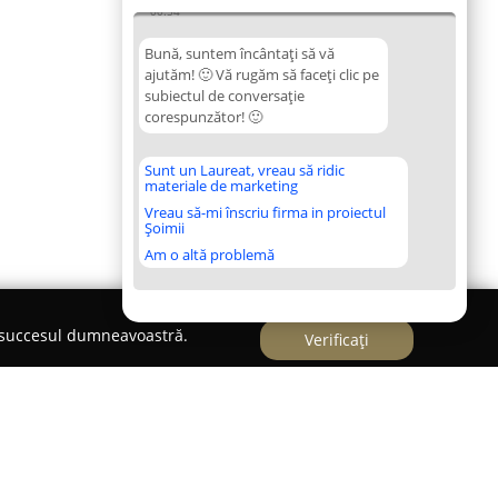
00:54
Bună, suntem încântați să vă
ajutăm! 🙂 Vă rugăm să faceți clic pe
subiectul de conversație
corespunzător! 🙂
Sunt un Laureat, vreau să ridic
materiale de marketing
Vreau să-mi înscriu firma in proiectul
Șoimii
Am o altă problemă
e succesul dumneavoastră.
Verificați