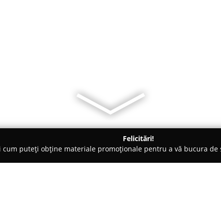
Felicitări!
ți cum puteți obține materiale promoționale pentru a vă bucura d
nte Florale - Prahova
Pepiniera Targșoru Vechi Tantica