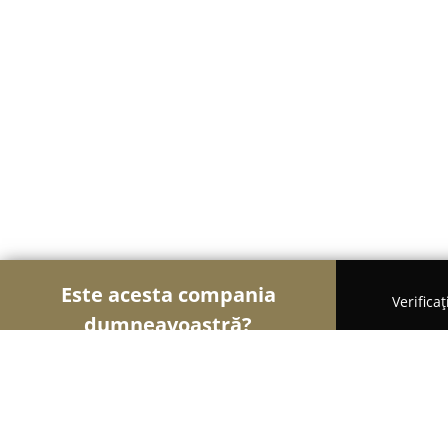
Este acesta compania
Verifica
dumneavoastră?
Șoimii Florăriilor
Florării, Flori Online, Aranjame