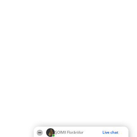
ȘOIMII Florăriilor
Live chat