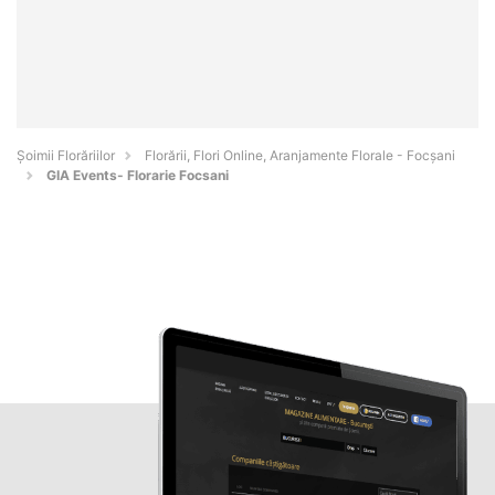
Șoimii Florăriilor
Florării, Flori Online, Aranjamente Florale - Focşani
GIA Events- Florarie Focsani