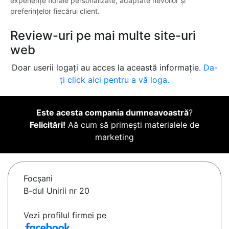
experiențe florale personalizate, adaptate nevoilor și
preferințelor fiecărui client.
Review-uri pe mai multe site-uri
web
Doar userii logați au acces la această informație.
Da-
ți click aici pentru a vă loga.
Este acesta compania dumneavoastră
?
Felicitări!
Aă cum să primești materialele de
marketing
Focşani
B-dul Unirii nr 20
Vezi profilul firmei pe