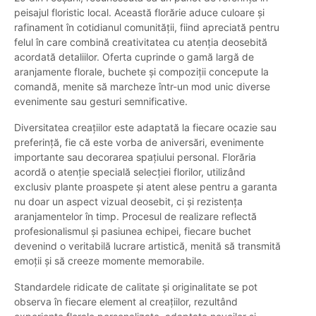
peisajul floristic local. Această florărie aduce culoare și
rafinament în cotidianul comunității, fiind apreciată pentru
felul în care combină creativitatea cu atenția deosebită
acordată detaliilor. Oferta cuprinde o gamă largă de
aranjamente florale, buchete și compoziții concepute la
comandă, menite să marcheze într-un mod unic diverse
evenimente sau gesturi semnificative.
Diversitatea creațiilor este adaptată la fiecare ocazie sau
preferință, fie că este vorba de aniversări, evenimente
importante sau decorarea spațiului personal. Florăria
acordă o atenție specială selecției florilor, utilizând
exclusiv plante proaspete și atent alese pentru a garanta
nu doar un aspect vizual deosebit, ci și rezistența
aranjamentelor în timp. Procesul de realizare reflectă
profesionalismul și pasiunea echipei, fiecare buchet
devenind o veritabilă lucrare artistică, menită să transmită
emoții și să creeze momente memorabile.
Standardele ridicate de calitate și originalitate se pot
observa în fiecare element al creațiilor, rezultând