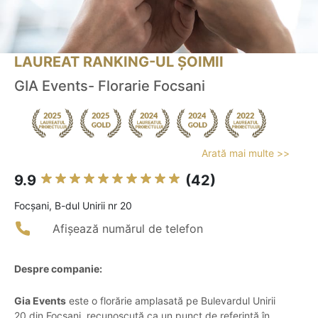
LAUREAT RANKING-UL ȘOIMII
GIA Events- Florarie Focsani
Arată mai multe >>
9.9
(42)
Focşani, B-dul Unirii nr 20
Afișează numărul de telefon
Despre companie:
Gia Events
este o florărie amplasată pe Bulevardul Unirii
20 din Focșani, recunoscută ca un punct de referință în