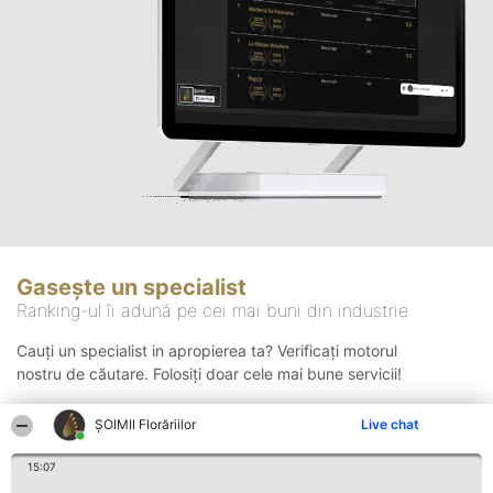
Gasește un specialist
Ranking-ul îi adună pe cei mai buni din industrie
Cauți un specialist in apropierea ta? Verificați motorul
nostru de căutare. Folosiți doar cele mai bune servicii!
ȘOIMII Florăriilor
Live chat
Căutare
15:07