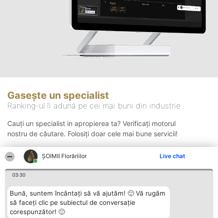
Gasește un specialist
Ranking-ul îi adună pe cei mai buni din industrie
Cauți un specialist in apropierea ta? Verificați motorul
nostru de căutare. Folosiți doar cele mai bune servicii!
ȘOIMII Florăriilor
Live chat
Căutare
03:30
Bună, suntem încântați să vă ajutăm! 🙂 Vă rugăm
să faceți clic pe subiectul de conversație
corespunzător! 🙂