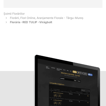
Șoimii Florăriilor
Florării, Flori Online, Aranjamente Florale - Târgu-Mureş
Florária -RED TULIP -Virágbolt