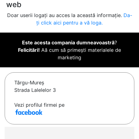
web
Doar userii logați au acces la această informație.
Da-
ți click aici pentru a vă loga.
Este acesta compania dumneavoastră
?
Felicitări!
Aă cum să primești materialele de
marketing
Târgu-Mureş
Strada Lalelelor 3
Vezi profilul firmei pe