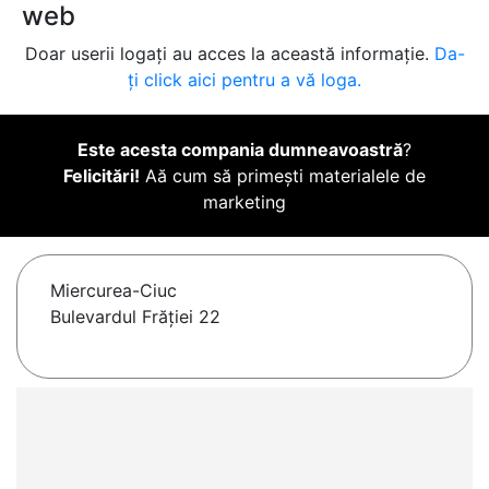
web
Doar userii logați au acces la această informație.
Da-
ți click aici pentru a vă loga.
Este acesta compania dumneavoastră
?
Felicitări!
Aă cum să primești materialele de
marketing
Miercurea-Ciuc
Bulevardul Frăției 22