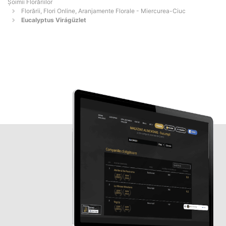
Șoimii Florăriilor
Florării, Flori Online, Aranjamente Florale - Miercurea-Ciuc
Eucalyptus Virágüzlet