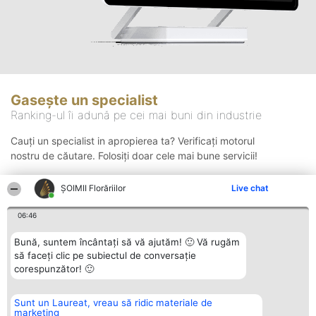
Gasește un specialist
Ranking-ul îi adună pe cei mai buni din industrie
Cauți un specialist in apropierea ta? Verificați motorul
nostru de căutare. Folosiți doar cele mai bune servicii!
ȘOIMII Florăriilor
Live chat
Căutare
06:46
Bună, suntem încântați să vă ajutăm! 🙂 Vă rugăm
să faceți clic pe subiectul de conversație
corespunzător! 🙂
Sunt un Laureat, vreau să ridic materiale de
Organizator Ranking
Plebiscyt
Contact
marketing
BRIGHT SOLUTIONS BR SRL
Câștigătorii
Contact