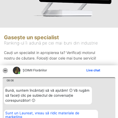
Gasește un specialist
Ranking-ul îi adună pe cei mai buni din industrie
Cauți un specialist in apropierea ta? Verificați motorul
nostru de căutare. Folosiți doar cele mai bune servicii!
ȘOIMII Florăriilor
Live chat
Căutare
08:06
Bună, suntem încântați să vă ajutăm! 🙂 Vă rugăm
să faceți clic pe subiectul de conversație
corespunzător! 🙂
Sunt un Laureat, vreau să ridic materiale de
Organizator Ranking
Plebiscyt
Contact
marketing
BRIGHT SOLUTIONS BR SRL
Câștigătorii
Contact