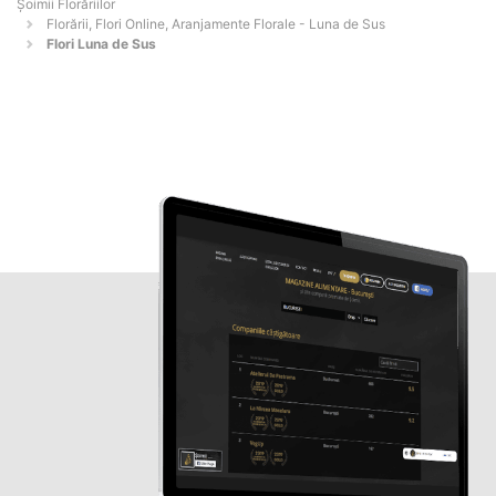
Șoimii Florăriilor
Florării, Flori Online, Aranjamente Florale - Luna de Sus
Flori Luna de Sus