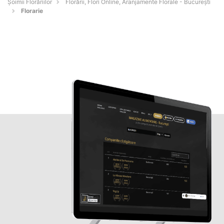
Șoimii Florăriilor
Florării, Flori Online, Aranjamente Florale - Bucureşti
Florarie