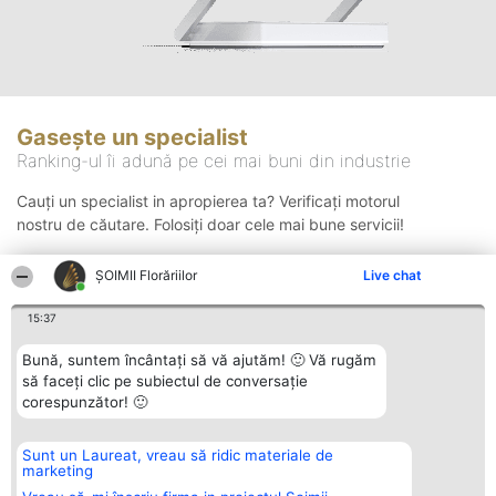
Gasește un specialist
Ranking-ul îi adună pe cei mai buni din industrie
Cauți un specialist in apropierea ta? Verificați motorul
nostru de căutare. Folosiți doar cele mai bune servicii!
ȘOIMII Florăriilor
Live chat
Căutare
15:37
Bună, suntem încântați să vă ajutăm! 🙂 Vă rugăm
să faceți clic pe subiectul de conversație
corespunzător! 🙂
Sunt un Laureat, vreau să ridic materiale de
Organizator Ranking
Plebiscyt
Contact
marketing
BRIGHT SOLUTIONS BR SRL
Câștigătorii
Contact
Aleea Timisul De Sus 2 Bl. A30
Lista Tuturor