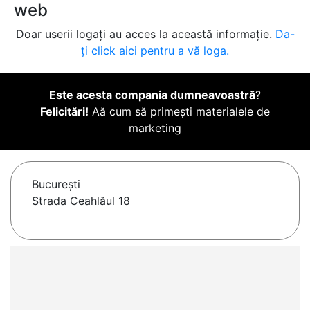
web
Doar userii logați au acces la această informație.
Da-
ți click aici pentru a vă loga.
Este acesta compania dumneavoastră
?
Felicitări!
Aă cum să primești materialele de
marketing
Bucureşti
Strada Ceahlăul 18