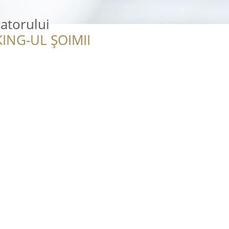
atorului
ING-UL ȘOIMII