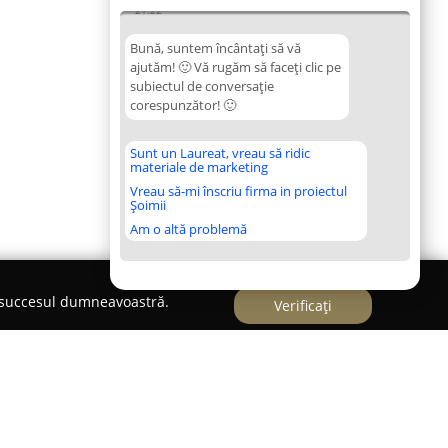
21:22
Bună, suntem încântați să vă
ajutăm! 🙂 Vă rugăm să faceți clic pe
subiectul de conversație
corespunzător! 🙂
Sunt un Laureat, vreau să ridic
materiale de marketing
Vreau să-mi înscriu firma in proiectul
Șoimii
Am o altă problemă
e succesul dumneavoastră.
Verificați