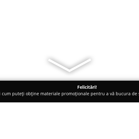
Felicitări!
ți cum puteți obține materiale promoționale pentru a vă bucura d
nte Florale - Valea Lupului
Florariaproducatorului