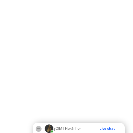
ȘOIMII Florăriilor
Live chat