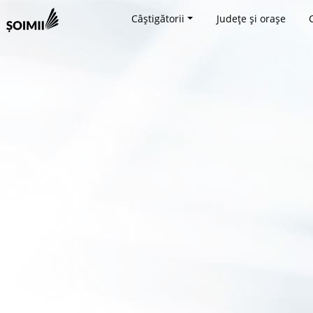
Câștigătorii
Județe și orașe