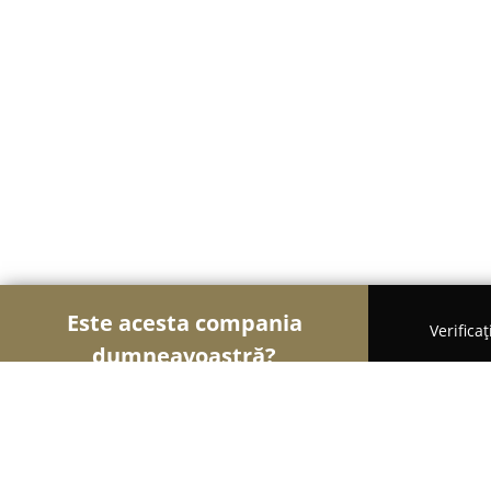
Este acesta compania
Verifica
dumneavoastră?
Șoimii Florăriilor
Florării, Flori Online, Aranjame