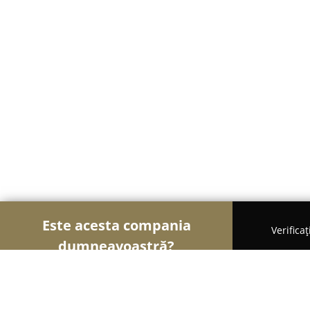
Este acesta compania
Verifica
dumneavoastră?
Șoimii Florăriilor
Florării, Flori Online, Aranjame