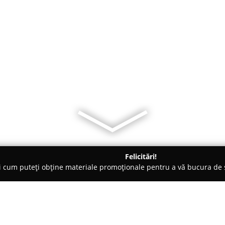
Felicitări!
ți cum puteți obține materiale promoționale pentru a vă bucura d
nte Florale - Vicovu de Sus
Isopia