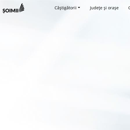
Câștigătorii
Județe și orașe