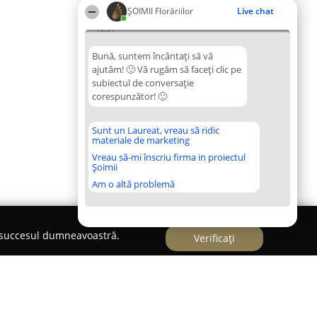
ȘOIMII Florăriilor
Live chat
13:31
Bună, suntem încântați să vă
ajutăm! 🙂 Vă rugăm să faceți clic pe
subiectul de conversație
corespunzător! 🙂
Sunt un Laureat, vreau să ridic
materiale de marketing
Vreau să-mi înscriu firma in proiectul
Șoimii
Am o altă problemă
e succesul dumneavoastră.
Verificați