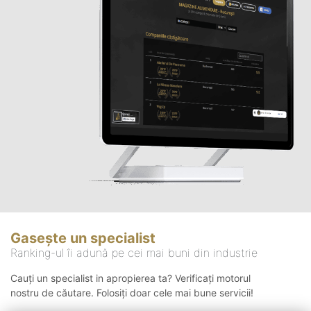
Gasește un specialist
Ranking-ul îi adună pe cei mai buni din industrie
Cauți un specialist in apropierea ta? Verificați motorul
nostru de căutare. Folosiți doar cele mai bune servicii!