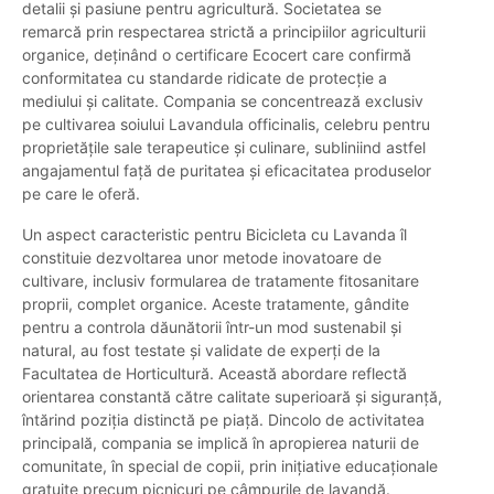
detalii și pasiune pentru agricultură. Societatea se
remarcă prin respectarea strictă a principiilor agriculturii
organice, deținând o certificare Ecocert care confirmă
conformitatea cu standarde ridicate de protecție a
mediului și calitate. Compania se concentrează exclusiv
pe cultivarea soiului Lavandula officinalis, celebru pentru
proprietățile sale terapeutice și culinare, subliniind astfel
angajamentul față de puritatea și eficacitatea produselor
pe care le oferă.
Un aspect caracteristic pentru Bicicleta cu Lavanda îl
constituie dezvoltarea unor metode inovatoare de
cultivare, inclusiv formularea de tratamente fitosanitare
proprii, complet organice. Aceste tratamente, gândite
pentru a controla dăunătorii într-un mod sustenabil și
natural, au fost testate și validate de experți de la
Facultatea de Horticultură. Această abordare reflectă
orientarea constantă către calitate superioară și siguranță,
întărind poziția distinctă pe piață. Dincolo de activitatea
principală, compania se implică în apropierea naturii de
comunitate, în special de copii, prin inițiative educaționale
gratuite precum picnicuri pe câmpurile de lavandă.