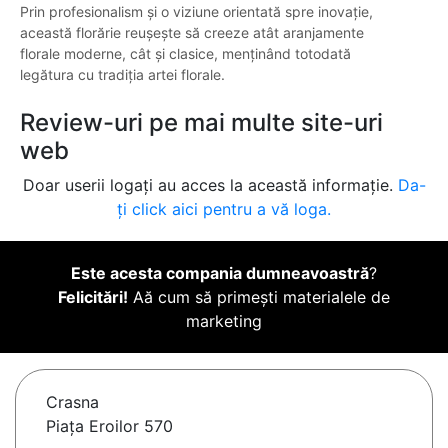
Prin profesionalism și o viziune orientată spre inovație,
această florărie reușește să creeze atât aranjamente
florale moderne, cât și clasice, menținând totodată
legătura cu tradiția artei florale.
Review-uri pe mai multe site-uri
web
Doar userii logați au acces la această informație.
Da-
ți click aici pentru a vă loga.
Este acesta compania dumneavoastră
?
Felicitări!
Aă cum să primești materialele de
marketing
Crasna
Piața Eroilor 570