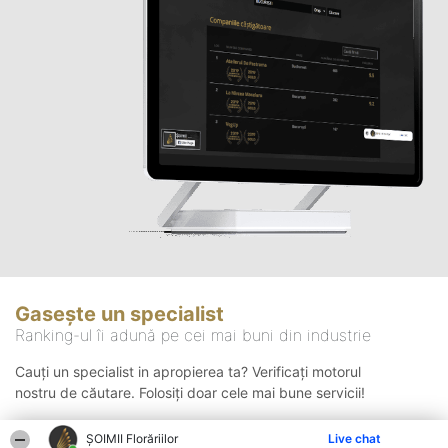
Gasește un specialist
Ranking-ul îi adună pe cei mai buni din industrie
Cauți un specialist in apropierea ta? Verificați motorul
nostru de căutare. Folosiți doar cele mai bune servicii!
ȘOIMII Florăriilor
Live chat