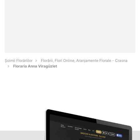
Șoimii Florăriilor
Florării, Flori Online, Aranjamente Florale - Crasna
Floraria Anna Viragüzlet