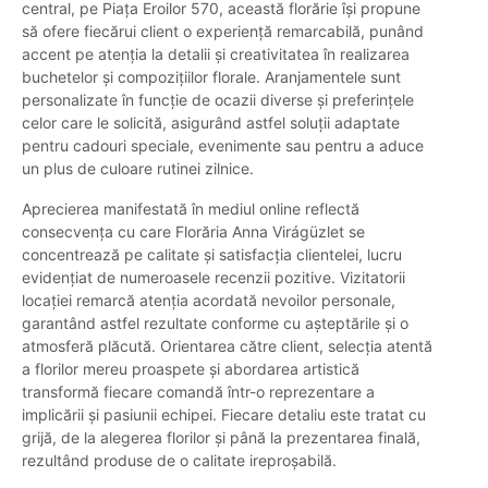
central, pe Piața Eroilor 570, această florărie își propune
să ofere fiecărui client o experiență remarcabilă, punând
accent pe atenția la detalii și creativitatea în realizarea
buchetelor și compozițiilor florale. Aranjamentele sunt
personalizate în funcție de ocazii diverse și preferințele
celor care le solicită, asigurând astfel soluții adaptate
pentru cadouri speciale, evenimente sau pentru a aduce
un plus de culoare rutinei zilnice.
Aprecierea manifestată în mediul online reflectă
consecvența cu care Florăria Anna Virágüzlet se
concentrează pe calitate și satisfacția clientelei, lucru
evidențiat de numeroasele recenzii pozitive. Vizitatorii
locației remarcă atenția acordată nevoilor personale,
garantând astfel rezultate conforme cu așteptările și o
atmosferă plăcută. Orientarea către client, selecția atentă
a florilor mereu proaspete și abordarea artistică
transformă fiecare comandă într-o reprezentare a
implicării și pasiunii echipei. Fiecare detaliu este tratat cu
grijă, de la alegerea florilor și până la prezentarea finală,
rezultând produse de o calitate ireproșabilă.