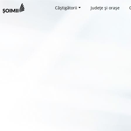
Câștigătorii
Județe și orașe