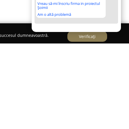
Vreau să-mi înscriu firma in proiectul
Șoimii
Am o altă problemă
e succesul dumneavoastră.
Verificați
 un atelier floral concentrat pe buchete și
du-se prin dorința de a oferi perspective noi și
eisajul floristic din Sibiu. Atelierul pune accent pe
imea florilor, fiecare realizare reprezentând
i.