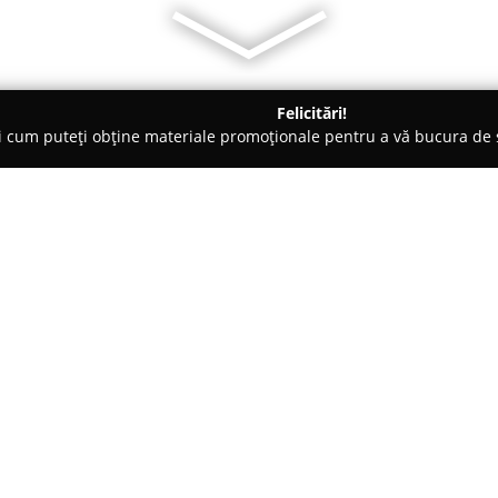
Felicitări!
ți cum puteți obține materiale promoționale pentru a vă bucura d
nte Florale - Sibiu
Florăria Gift Art
Despre companie:
Florăria Gift Art
funcționează ca
aranjamente florale, evidențiin
un accent sporit pe detalii în p
calitatea superioară și prospeț
Arată mai multe >>
interpretarea creativă a echipe