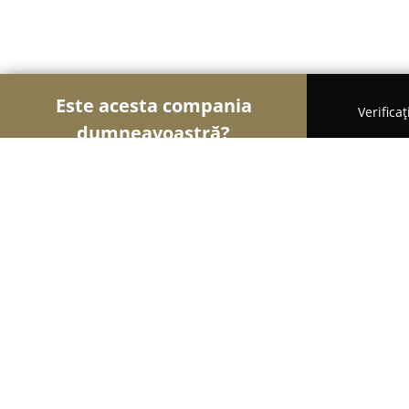
Este acesta compania
Verifica
dumneavoastră?
Șoimii Florăriilor
Florării, Flori Online, Aranjame
Florăria Gift Art
9.8
(273)