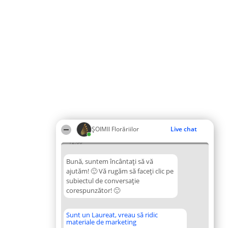
ȘOIMII Florăriilor
Live chat
12:00
Bună, suntem încântați să vă
ajutăm! 🙂 Vă rugăm să faceți clic pe
subiectul de conversație
corespunzător! 🙂
Sunt un Laureat, vreau să ridic
materiale de marketing