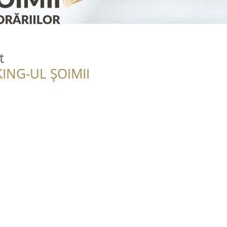
t
ING-UL ȘOIMII