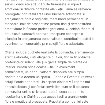
servicii dedicate adăugării de frumusețe și impact
emoțional în diferite contexte ale vieții. Firma se remarcă
prerogativ prin realizarea unor buchete sofisticate și
aranjamente florale originale, menținând permanent un
standard înalt de prospețime pentru flori și demonstrând
creativitate în fiecare proiect gestionat. O echipă tânără și
entuziastă lucrează pentru a transpune conceptele
clienților în aranjamente personalizate, contribuind astfel la
evenimente memorabile prin soluții florale adaptate.
Oferta include buchete realizate la comandă, aranjamente
atent elaborate, cutii elegante cu flori, flori la fir potrivite
preferințelor individuale și o gamă amplă de plante de
interior. Pentru orice ocazie – fie un eveniment
semnificativ, un dar cu valoare simbolică sau simpla
dorință de a decora un spațiu – Păpădie Events furnizează
soluții florale adaptate. Un aspect distinctiv îl reprezintă
accesibilitatea și confortul serviciilor, cum ar fi plasarea
comenzilor online și livrarea rapidă, ceea ce permite
locuitorilor din Cluj-Napoca acces facil la aranjamente
florale creative și proaspete. Reputația companiei este