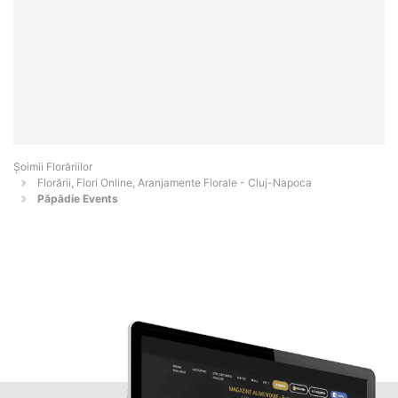
Șoimii Florăriilor
Florării, Flori Online, Aranjamente Florale - Cluj-Napoca
Păpădie Events