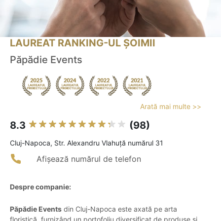
LAUREAT RANKING-UL ȘOIMII
Păpădie Events
Arată mai multe >>
8.3
(98)
Cluj-Napoca, Str. Alexandru Vlahuță numărul 31
Afișează numărul de telefon
Despre companie:
Păpădie Events
din Cluj-Napoca este axată pe arta
floristică, furnizând un portofoliu diversificat de produse și