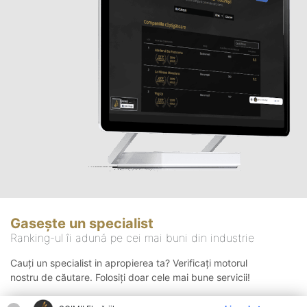
Gasește un specialist
Ranking-ul îi adună pe cei mai buni din industrie
Cauți un specialist in apropierea ta? Verificați motorul
nostru de căutare. Folosiți doar cele mai bune servicii!