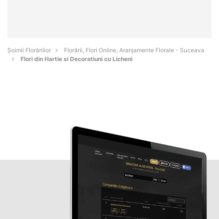
Șoimii Florăriilor
Florării, Flori Online, Aranjamente Florale - Suceava
Flori din Hartie si Decoratiuni cu Licheni