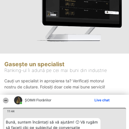
Gasește un specialist
Ranking-ul îi adună pe cei mai buni din industrie
Cauți un specialist in apropierea ta? Verificați motorul
nostru de căutare. Folosiți doar cele mai bune servicii!
ȘOIMII Florăriilor
Live chat
Căutare
11:44
Bună, suntem încântați să vă ajutăm! 🙂 Vă rugăm
să faceți clic pe subiectul de conversație