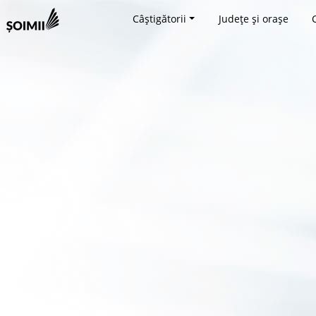
Câștigătorii
Județe și orașe