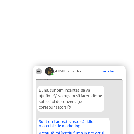
ȘOIMII Florăriilor
Live chat
01:14
Bună, suntem încântați să vă
ajutăm! 🙂 Vă rugăm să faceți clic pe
subiectul de conversație
corespunzător! 🙂
Sunt un Laureat, vreau să ridic
materiale de marketing
Vreau să-mi înscriu firma in proiectul