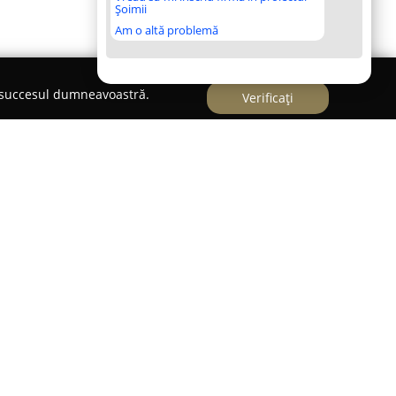
Șoimii
Am o altă problemă
e succesul dumneavoastră.
Verificați
șani, este recunoscută ca un punct de referință
alismului în domeniul aranjamentelor florale.
ție o selecție largă de flori naturale, mereu
crate cu mare atenție la fiecare detaliu,
dă într-o expresie distinctă a frumuseții.
spre un gest simplu, despre un aranjament
 deosebit sau despre decorațiuni florale dedicate