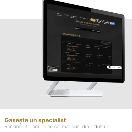
Gasește un specialist
Ranking-ul îi adună pe cei mai buni din industrie