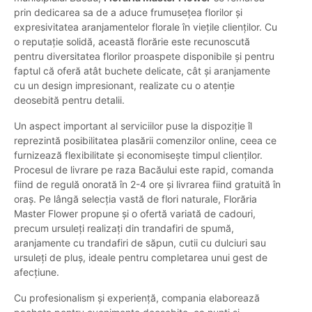
prin dedicarea sa de a aduce frumusețea florilor și
expresivitatea aranjamentelor florale în viețile clienților. Cu
o reputație solidă, această florărie este recunoscută
pentru diversitatea florilor proaspete disponibile și pentru
faptul că oferă atât buchete delicate, cât și aranjamente
cu un design impresionant, realizate cu o atenție
deosebită pentru detalii.
Un aspect important al serviciilor puse la dispoziție îl
reprezintă posibilitatea plasării comenzilor online, ceea ce
furnizează flexibilitate și economisește timpul clienților.
Procesul de livrare pe raza Bacăului este rapid, comanda
fiind de regulă onorată în 2-4 ore și livrarea fiind gratuită în
oraș. Pe lângă selecția vastă de flori naturale, Florăria
Master Flower propune și o ofertă variată de cadouri,
precum ursuleți realizați din trandafiri de spumă,
aranjamente cu trandafiri de săpun, cutii cu dulciuri sau
ursuleți de pluș, ideale pentru completarea unui gest de
afecțiune.
Cu profesionalism și experiență, compania elaborează