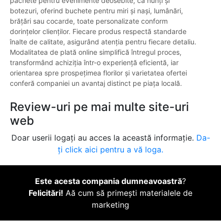
pachete pentru evenimente deosebite, ca nunți și
botezuri, oferind buchete pentru miri și nași, lumânări,
brățări sau cocarde, toate personalizate conform
dorințelor clienților. Fiecare produs respectă standarde
înalte de calitate, asigurând atenția pentru fiecare detaliu.
Modalitatea de plată online simplifică întregul proces,
transformând achiziția într-o experiență eficientă, iar
orientarea spre prospețimea florilor și varietatea ofertei
conferă companiei un avantaj distinct pe piața locală.
Review-uri pe mai multe site-uri
web
Doar userii logați au acces la această informație.
Da-
ți click aici pentru a vă loga.
Este acesta compania dumneavoastră
?
Felicitări!
Aă cum să primești materialele de
marketing