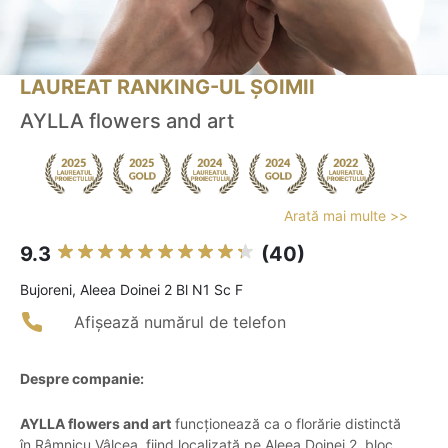
LAUREAT RANKING-UL ȘOIMII
AYLLA flowers and art
Arată mai multe >>
9.3
(40)
Bujoreni, Aleea Doinei 2 Bl N1 Sc F
Afișează numărul de telefon
Despre companie:
AYLLA flowers and art
funcționează ca o florărie distinctă
în Râmnicu Vâlcea, fiind localizată pe Aleea Doinei 2, bloc