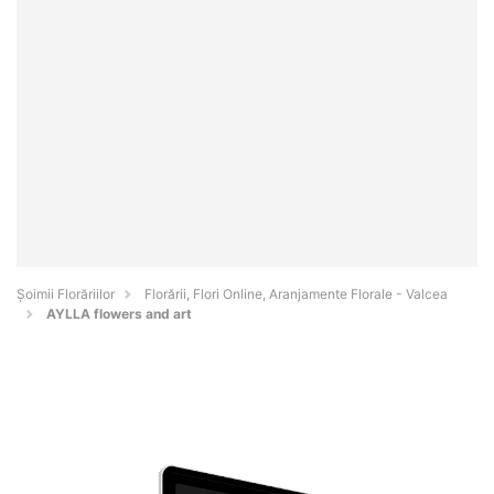
Șoimii Florăriilor
Florării, Flori Online, Aranjamente Florale - Valcea
AYLLA flowers and art