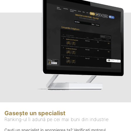
Gasește un specialist
Ranking-ul îi adună pe cei mai buni din industrie
Cauți un specialist in apropierea ta? Verificați motorul