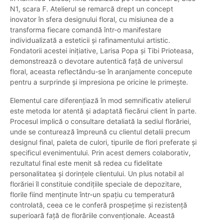
N1, scara F. Atelierul se remarcă drept un concept
inovator în sfera designului floral, cu misiunea de a
transforma fiecare comandă într-o manifestare
individualizată a esteticii și rafinamentului artistic.
Fondatorii acestei inițiative, Larisa Popa și Tibi Prioteasa,
demonstrează o devotare autentică față de universul
floral, aceasta reflectându-se în aranjamente concepute
pentru a surprinde și impresiona pe oricine le primește.
Elementul care diferențiază în mod semnificativ atelierul
este metoda lor atentă și adaptată fiecărui client în parte.
Procesul implică o consultare detaliată la sediul florăriei,
unde se conturează împreună cu clientul detalii precum
designul final, paleta de culori, tipurile de flori preferate și
specificul evenimentului. Prin acest demers colaborativ,
rezultatul final este menit să redea cu fidelitate
personalitatea și dorințele clientului. Un plus notabil al
florăriei îl constituie condițiile speciale de depozitare,
florile fiind menținute într-un spațiu cu temperatură
controlată, ceea ce le conferă prospețime și rezistență
superioară față de florăriile convenționale. Această