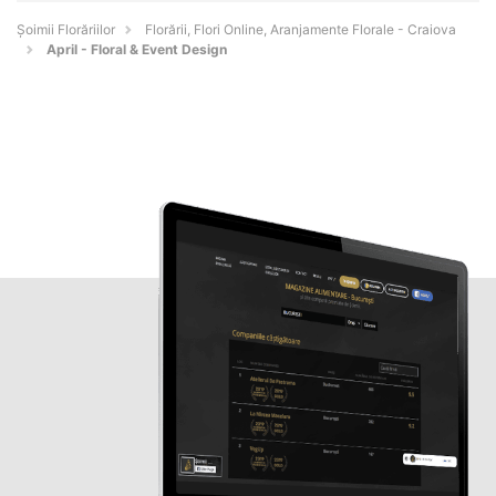
Șoimii Florăriilor
Florării, Flori Online, Aranjamente Florale - Craiova
April - Floral & Event Design