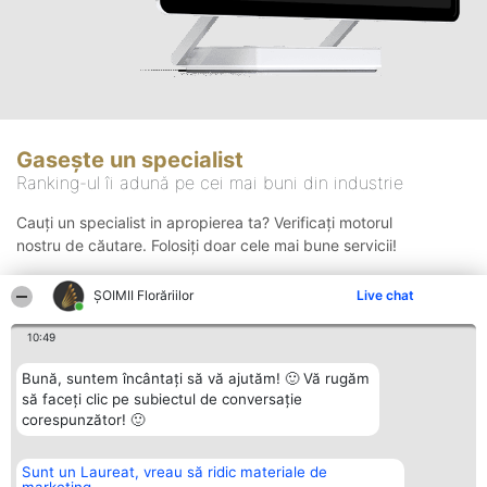
Gasește un specialist
Ranking-ul îi adună pe cei mai buni din industrie
Cauți un specialist in apropierea ta? Verificați motorul
nostru de căutare. Folosiți doar cele mai bune servicii!
ȘOIMII Florăriilor
Live chat
Căutare
10:49
Bună, suntem încântați să vă ajutăm! 🙂 Vă rugăm
să faceți clic pe subiectul de conversație
corespunzător! 🙂
Sunt un Laureat, vreau să ridic materiale de
Organizator Ranking
Plebiscyt
Contact