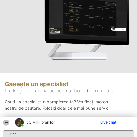
Gasește un specialist
Ranking-ul îi adună pe cei mai buni din industrie
Cauți un specialist in apropierea ta? Verificați motorul
nostru de căutare. Folosiți doar cele mai bune servicii!
ȘOIMII Florăriilor
Live chat
Căutare
07:27