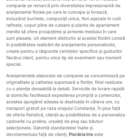
companie se remarcă prin diversitatea impresionantă de
aranjamente florale pe care le concepe și livrează,
incluzând buchete, compoziții unice, flori așezate în cutii
rafinate, coșuri pline de culoare și plante de apartament
menite să ofere prospețime și armonie mediului în care
sunt plasate. Un element distinctiv al acestei florării constă
în posibilitatea realizării de aranjamente personalizate,
create pentru a răspunde cerințelor specifice și gusturilor
fiecărui client, pentru orice tip de eveniment sau moment
special.
Aranjamentele elaborate de companie se concentrează pe
originalitate și calitatea superioară a florilor, fiind realizate
cu o atenție deosebită la detalii. Serviciile de livrare rapidă
la domiciliu facilitează expedierea promptă a comenzilor,
acestea ajungând adesea la destinație în câteva ore, cu
transport gratuit pe raza orașului Constanța. În plus față
de oferta floristică, clienții au posibilitatea de a personaliza
cadourile cu praline, ursuleți de pluș sau băuturi
selecționate. Datorită standardelor înalte și
devotamentului față de clienți,
Florăria Iris
este