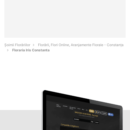
Șoimii Florăriilor
Florării, Flori Online, Aranjamente Florale - Constanţa
Floraria Iris Constanta