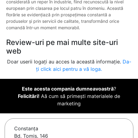
considerată un reper în industrie, fiind recunoscută la nivel
european prin clasarea pe locul patru în domeniu. Această
florărie se evidențiază prin prospețimea constantă a
produselor și prin servicii de calitate, transformând orice
comandă într-un moment memorabil.
Review-uri pe mai multe site-uri
web
Doar userii logați au acces la această informație.
Da-
ți click aici pentru a vă loga.
Este acesta compania dumneavoastră
?
Felicitări!
Aă cum să primești materialele de
marketing
Constanţa
Bd. Tomis, 146