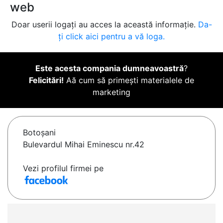
web
Doar userii logați au acces la această informație.
Da-
ți click aici pentru a vă loga.
Este acesta compania dumneavoastră
?
Felicitări!
Aă cum să primești materialele de
marketing
Botoşani
Bulevardul Mihai Eminescu nr.42
Vezi profilul firmei pe