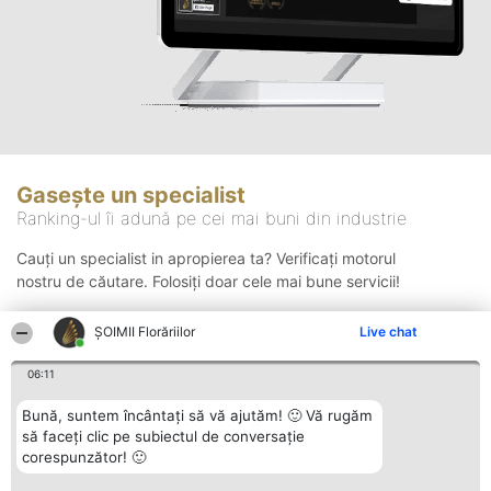
Gasește un specialist
Ranking-ul îi adună pe cei mai buni din industrie
Cauți un specialist in apropierea ta? Verificați motorul
nostru de căutare. Folosiți doar cele mai bune servicii!
ȘOIMII Florăriilor
Live chat
Căutare
06:11
Bună, suntem încântați să vă ajutăm! 🙂 Vă rugăm
să faceți clic pe subiectul de conversație
corespunzător! 🙂