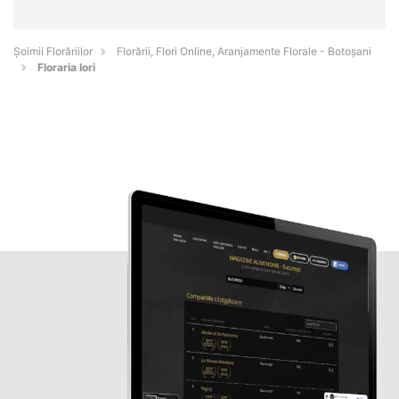
Șoimii Florăriilor
Florării, Flori Online, Aranjamente Florale - Botoşani
Floraria Iori