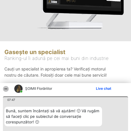
Gasește un specialist
Ranking-ul îi adună pe cei mai buni din industrie
Cauți un specialist in apropierea ta? Verificați motorul
nostru de căutare. Folosiți doar cele mai bune servicii!
ȘOIMII Florăriilor
Live chat
Căutare
07:47
Bună, suntem încântați să vă ajutăm! 🙂 Vă rugăm
să faceți clic pe subiectul de conversație
corespunzător! 🙂