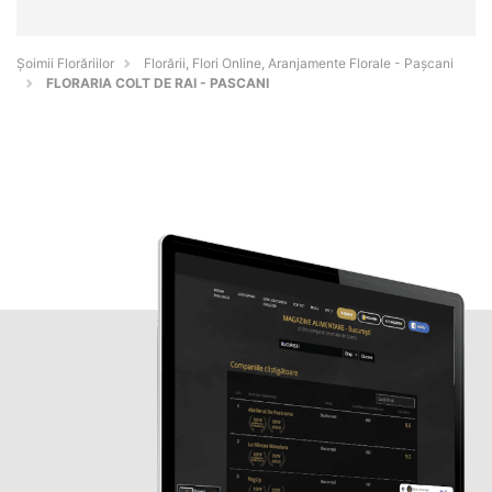
Șoimii Florăriilor
Florării, Flori Online, Aranjamente Florale - Paşcani
FLORARIA COLT DE RAI - PASCANI