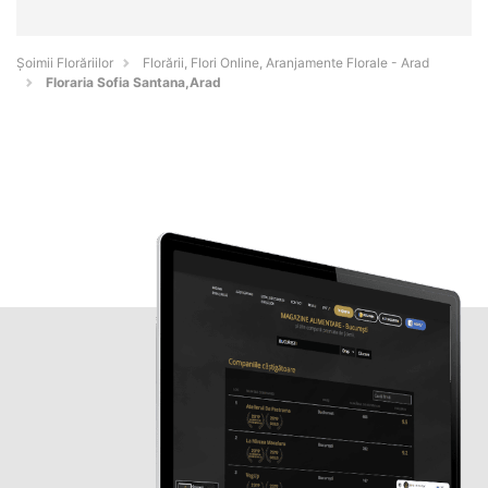
Șoimii Florăriilor
Florării, Flori Online, Aranjamente Florale - Arad
Floraria Sofia Santana,Arad