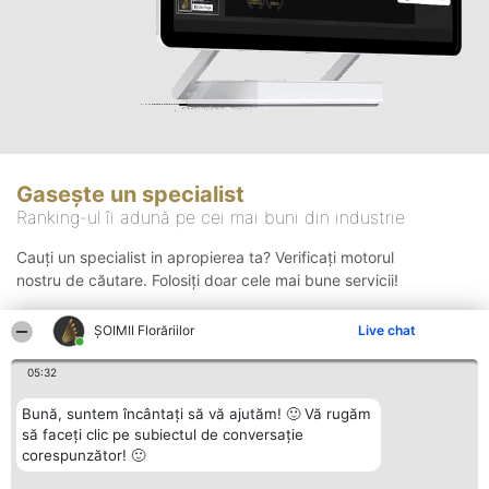
Gasește un specialist
Ranking-ul îi adună pe cei mai buni din industrie
Cauți un specialist in apropierea ta? Verificați motorul
nostru de căutare. Folosiți doar cele mai bune servicii!
ȘOIMII Florăriilor
Live chat
Căutare
05:32
Bună, suntem încântați să vă ajutăm! 🙂 Vă rugăm
să faceți clic pe subiectul de conversație
corespunzător! 🙂