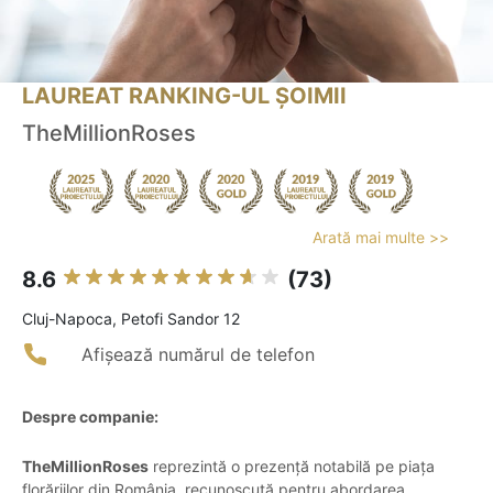
LAUREAT RANKING-UL ȘOIMII
TheMillionRoses
Arată mai multe >>
8.6
(73)
Cluj-Napoca, Petofi Sandor 12
Afișează numărul de telefon
Despre companie:
TheMillionRoses
reprezintă o prezență notabilă pe piața
florăriilor din România, recunoscută pentru abordarea