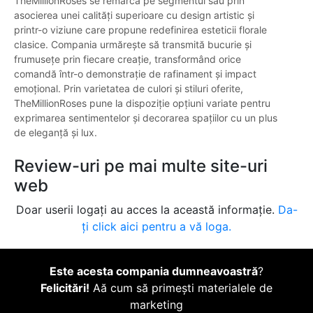
TheMillionRoses se remarcă pe segmentul său prin
asocierea unei calități superioare cu design artistic și
printr-o viziune care propune redefinirea esteticii florale
clasice. Compania urmărește să transmită bucurie și
frumusețe prin fiecare creație, transformând orice
comandă într-o demonstrație de rafinament și impact
emoțional. Prin varietatea de culori și stiluri oferite,
TheMillionRoses pune la dispoziție opțiuni variate pentru
exprimarea sentimentelor și decorarea spațiilor cu un plus
de eleganță și lux.
Review-uri pe mai multe site-uri
web
Doar userii logați au acces la această informație.
Da-
ți click aici pentru a vă loga.
Este acesta compania dumneavoastră
?
Felicitări!
Aă cum să primești materialele de
marketing