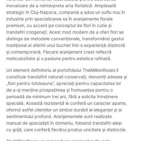
inovatoare de a reinterpreta arta floristică. Amplasată
strategic în Cluj-Napoca, compania a adus un suflu nou în
industrie prin specializarea sa în aranjamente florale
premium, cu accent pe conceptul de flori în cutie și
trandafiri criogenați. Acest mod modern de a oferi flori se
distinge de metodele convenționale, transformând gestul
tradițional al oferirii unui buchet într-o experiență distinctă
și contemporană. Fiecare aranjament creat reflectă
meticulozitate și o pasiune pentru estetica rafinată.
Un element definitoriu al portofoliului TheMillionRoses îl
constituie trandafirii naturali conservați, denumiți adesea și
„flori pentru totdeauna”, apreciați pentru capacitatea lor
de a-și menține prospețimea și frumusețea pentru o
perioadă de minimum trei ani, fără a solicita întreținere
specială. Această rezistență le conferă un caracter aparte,
oferind astfel clienților un simbol durabil al eleganței și al
sentimentului profund. Aranjamentele sunt realizate
manual de specialiști în domeniu, folosind trandafiri aleși
cu grijă, care conferă fiecărui produs unicitate și distincție.