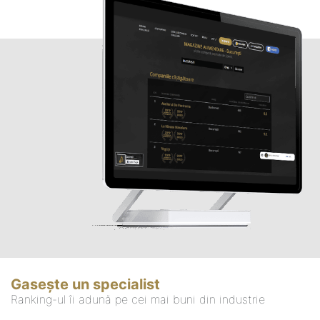
Gasește un specialist
Ranking-ul îi adună pe cei mai buni din industrie