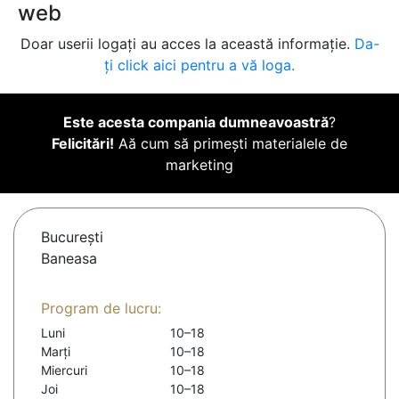
web
Doar userii logați au acces la această informație.
Da-
ți click aici pentru a vă loga.
Este acesta compania dumneavoastră
?
Felicitări!
Aă cum să primești materialele de
marketing
Bucureşti
Baneasa
Program de lucru:
Luni
10–18
Marți
10–18
Miercuri
10–18
Joi
10–18