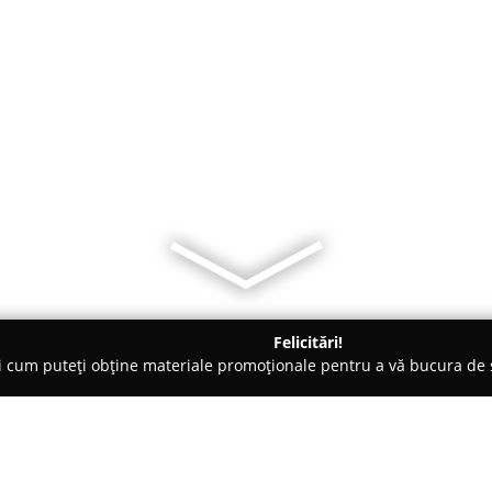
Felicitări!
ți cum puteți obține materiale promoționale pentru a vă bucura d
nte Florale - Rădăuţi
Atelierul De Flori Radauti