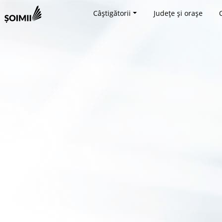
Câștigătorii
Județe și orașe