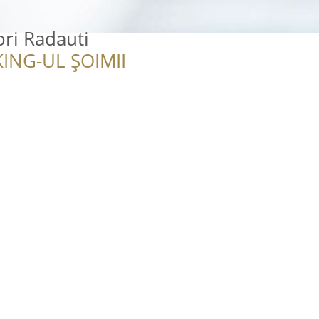
ori Radauti
ING-UL ȘOIMII