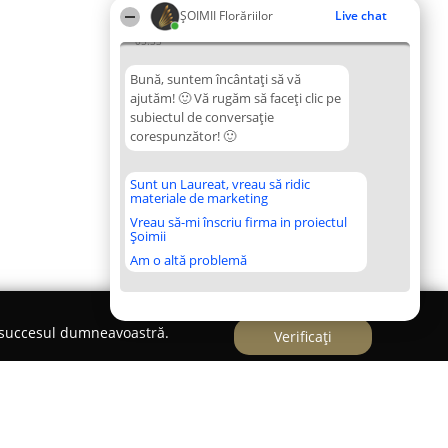
ȘOIMII Florăriilor
Live chat
05:33
Bună, suntem încântați să vă
ajutăm! 🙂 Vă rugăm să faceți clic pe
subiectul de conversație
corespunzător! 🙂
Sunt un Laureat, vreau să ridic
materiale de marketing
Vreau să-mi înscriu firma in proiectul
Șoimii
Am o altă problemă
e succesul dumneavoastră.
Verificați