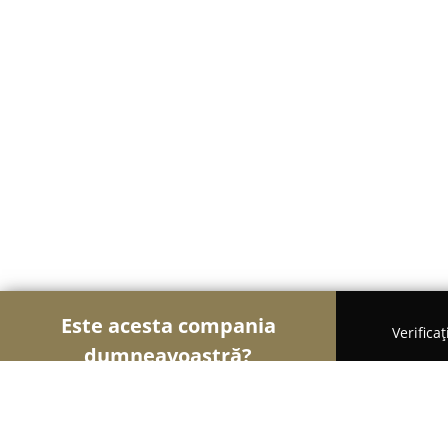
Este acesta compania
Verifica
dumneavoastră?
Șoimii Florăriilor
Florării, Flori Online, Aranjame