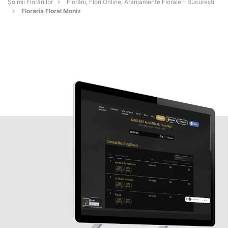
Șoimii Florăriilor
Florării, Flori Online, Aranjamente Florale - Bucureşti
Floraria Floral Moniz