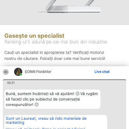
Gasește un specialist
Ranking-ul îi adună pe cei mai buni din industrie
Cauți un specialist in apropierea ta? Verificați motorul
nostru de căutare. Folosiți doar cele mai bune servicii!
ȘOIMII Florăriilor
Live chat
Căutare
02:21
Bună, suntem încântați să vă ajutăm! 🙂 Vă rugăm
să faceți clic pe subiectul de conversație
corespunzător! 🙂
Sunt un Laureat, vreau să ridic materiale de
Organizator Ranking
Plebiscyt
Contact
marketing
BRIGHT SOLUTIONS BR SRL
Câștigătorii
Contact
Aleea Timisul De Sus 2 Bl. A30
Lista Tuturor