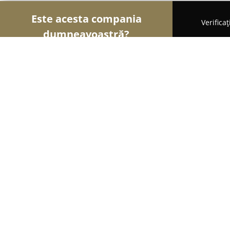
Este acesta compania
Verifica
dumneavoastră?
Șoimii Florăriilor
Florării, Flori Online, Aranjame
Floraria Evia
9.7
(44)
Bucureşti, B-dul Dinicu Golescu 7
Afișează numărul de telefon