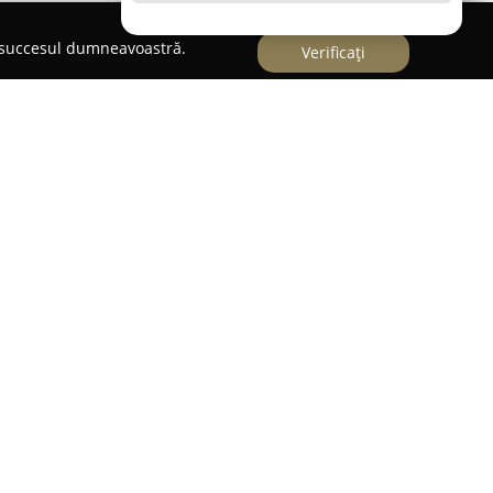
e succesul dumneavoastră.
Verificați
tral în București, pe Bulevardul Dinicu Golescu
r pentru cei interesați de flori proaspete și
ama diversificată de flori și plante disponibile,
lizarea de buchete și aranjamente florale
erințelor specifice ale clienților. Calitatea
a detalii reflectă profesionalismul echipei, florile
ețimea o perioadă îndelungată.
echilibrul între aspectul estetic al creațiilor
raportul corect între calitate și preț fiind menționat