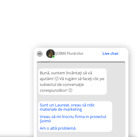
ȘOIMII Florăriilor
Live chat
03:26
Bună, suntem încântați să vă
ajutăm! 🙂 Vă rugăm să faceți clic pe
subiectul de conversație
corespunzător! 🙂
Sunt un Laureat, vreau să ridic
materiale de marketing
Vreau să-mi înscriu firma in proiectul
Șoimii
Am o altă problemă