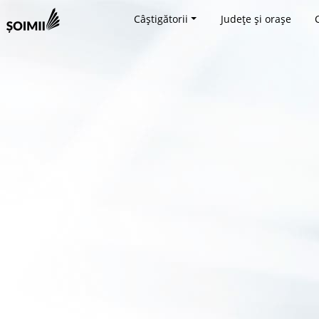
Câștigătorii
Județe și orașe