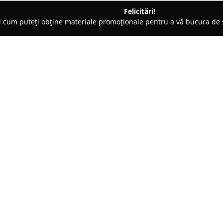
Felicitări!
ți cum puteți obține materiale promoționale pentru a vă bucura d
nte Florale - Bucureşti
Floraria Evia
Despre companie:
Florăria Evia
este amplasată cen
7, și a devenit un punct de repe
deosebite. Recunoscută pentru g
florăria se concentrează pe rea
Arată mai multe >>
adaptate unor ocazii variate și c
produselor și atenția continuă l
și plantele păstrându-și prosp
Un element notabil îl constituie 
florale și prețurile accesibile, 