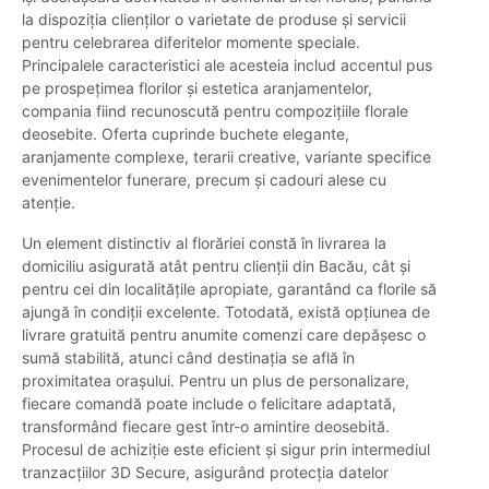
la dispoziția clienților o varietate de produse și servicii
pentru celebrarea diferitelor momente speciale.
Principalele caracteristici ale acesteia includ accentul pus
pe prospețimea florilor și estetica aranjamentelor,
compania fiind recunoscută pentru compozițiile florale
deosebite. Oferta cuprinde buchete elegante,
aranjamente complexe, terarii creative, variante specifice
evenimentelor funerare, precum și cadouri alese cu
atenție.
Un element distinctiv al florăriei constă în livrarea la
domiciliu asigurată atât pentru clienții din Bacău, cât și
pentru cei din localitățile apropiate, garantând ca florile să
ajungă în condiții excelente. Totodată, există opțiunea de
livrare gratuită pentru anumite comenzi care depășesc o
sumă stabilită, atunci când destinația se află în
proximitatea orașului. Pentru un plus de personalizare,
fiecare comandă poate include o felicitare adaptată,
transformând fiecare gest într-o amintire deosebită.
Procesul de achiziție este eficient și sigur prin intermediul
tranzacțiilor 3D Secure, asigurând protecția datelor