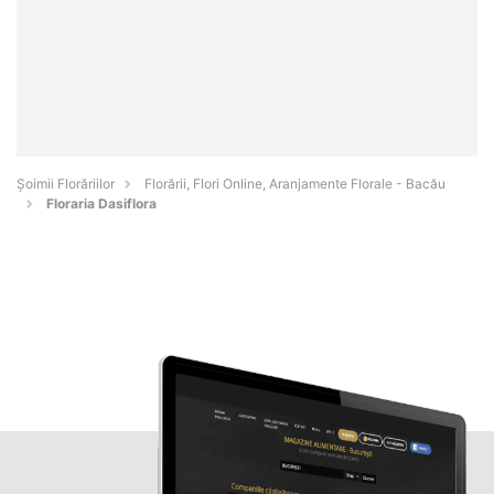
Șoimii Florăriilor
Florării, Flori Online, Aranjamente Florale - Bacău
Floraria Dasiflora