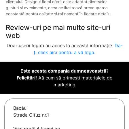
clientului. Designul floral oferit este adaptat diverselor
gusturi și evenimente, ceea ce ilustrează preocuparea
constantă pentru calitate și rafinament în fiecare detaliu.
Review-uri pe mai multe site-uri
web
Doar userii logați au acces la această informație.
Da-
ți click aici pentru a vă loga.
Este acesta compania dumneavoastră
?
Felicitări!
Aă cum să primești materialele de
marketing
Bacău
Strada Oituz nr.1
Vezi profilul firmei pe