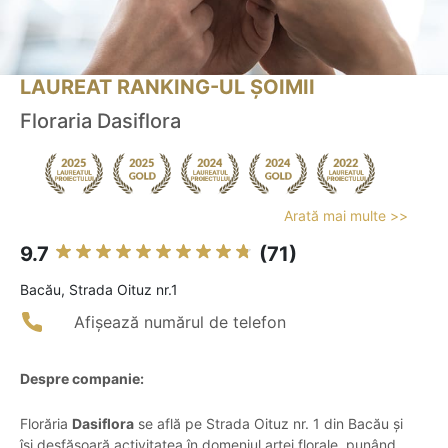
LAUREAT RANKING-UL ȘOIMII
Floraria Dasiflora
Arată mai multe >>
9.7
(71)
Bacău, Strada Oituz nr.1
Afișează numărul de telefon
Despre companie:
Florăria
Dasiflora
se află pe Strada Oituz nr. 1 din Bacău și
își desfășoară activitatea în domeniul artei florale, punând