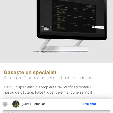
Gasește un specialist
Ranking-ul îi adună pe cei mai buni din industrie
Cauți un specialist in apropierea ta? Verificați motorul
nostru de căutare. Folosiți doar cele mai bune servicii!
ȘOIMII Florăriilor
Live chat
Căutare