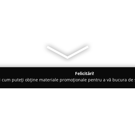
Felicitări!
ți cum puteți obține materiale promoționale pentru a vă bucura d
nte Florale - Cluj-Napoca
Floraria Dana
Despre companie: