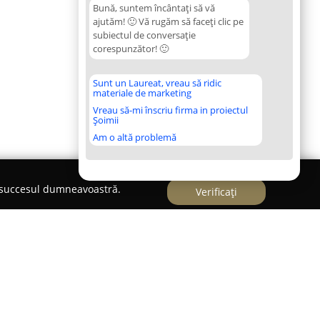
Bună, suntem încântați să vă
ajutăm! 🙂 Vă rugăm să faceți clic pe
subiectul de conversație
corespunzător! 🙂
Sunt un Laureat, vreau să ridic
materiale de marketing
Vreau să-mi înscriu firma in proiectul
Șoimii
Am o altă problemă
e succesul dumneavoastră.
Verificați