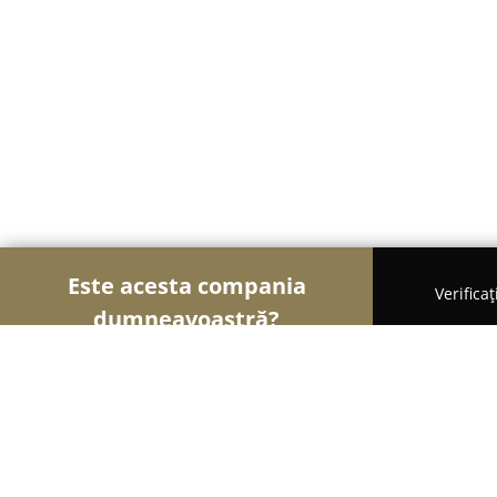
Este acesta compania
Verifica
dumneavoastră?
Șoimii Florăriilor
Florării, Flori Online, Aranjame
Floraria Dana