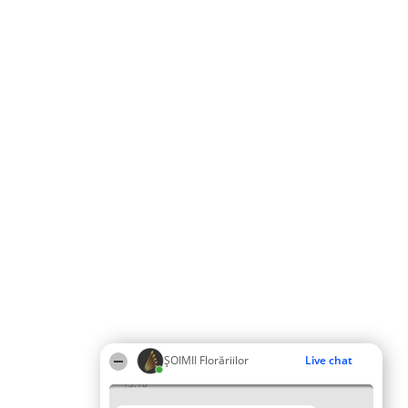
ȘOIMII Florăriilor
Live chat
13:18