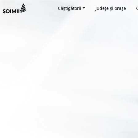
Câștigătorii
Județe și orașe