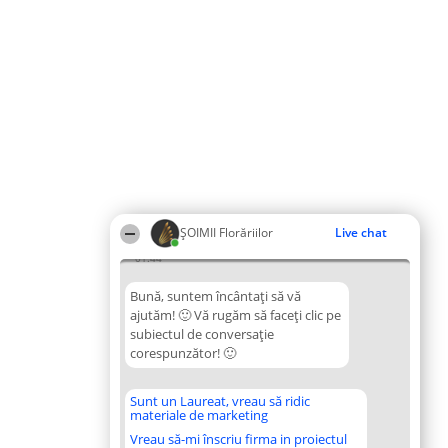
ȘOIMII Florăriilor
Live chat
01:44
Bună, suntem încântați să vă
ajutăm! 🙂 Vă rugăm să faceți clic pe
subiectul de conversație
corespunzător! 🙂
Sunt un Laureat, vreau să ridic
materiale de marketing
Vreau să-mi înscriu firma in proiectul