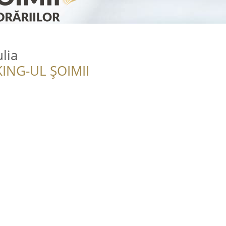
ulia
ING-UL ȘOIMII