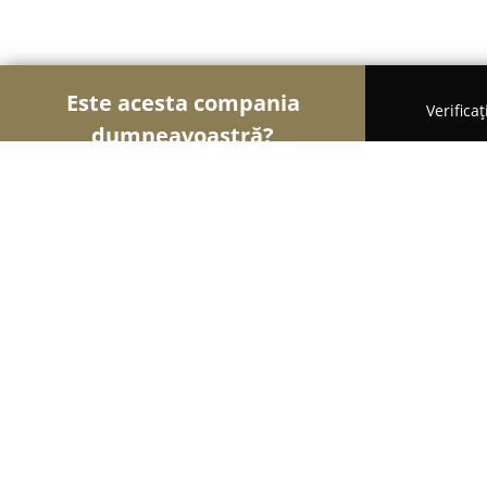
Este acesta compania
Verifica
dumneavoastră?
Șoimii Florăriilor
Florării, Flori Online, Aranjame
Floraria Casa Iulia
9
(22)