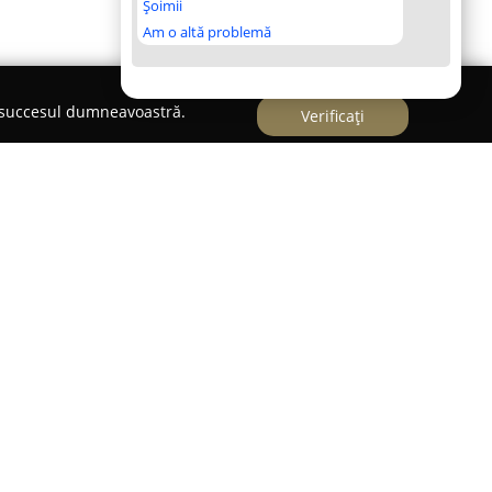
Șoimii
Am o altă problemă
e succesul dumneavoastră.
Verificați
ia Casa Iulia
activează în Dorohoi, fiind
ele florale deosebite ce aduc un plus de
ii locale. Această firmă se remarcă prin
lorilor și atenția acordată fiecărui detaliu,
 un dar autentic și original.
 varietate extinsă de servicii florale, de la