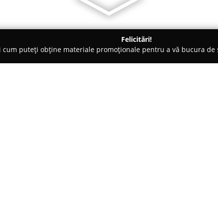
Felicitări!
ți cum puteți obține materiale promoționale pentru a vă bucura d
nte Florale - Dorohoi
Floraria Casa Iulia
Despre companie:
De mai bine de cinci ani,
Florăr
recunoscută pentru aranjament
frumusețe și bucurie comunităț
devotamentul față de universul f
Arată mai multe >>
fiecare comandă devenind astfel
Portofoliul companiei cuprinde o