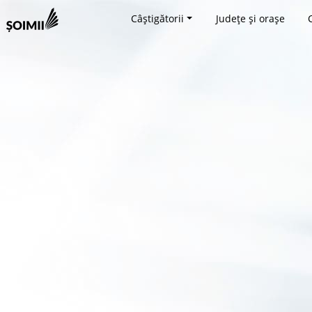
Câștigătorii
Județe și orașe