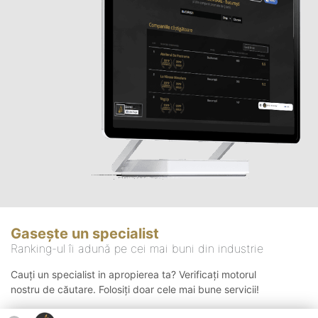
Gasește un specialist
Ranking-ul îi adună pe cei mai buni din industrie
Cauți un specialist in apropierea ta? Verificați motorul
nostru de căutare. Folosiți doar cele mai bune servicii!