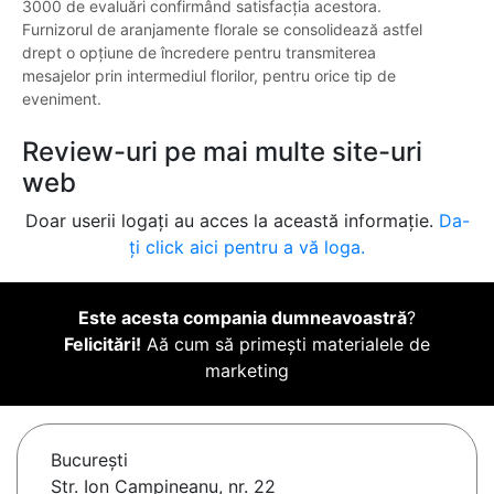
3000 de evaluări confirmând satisfacția acestora.
Furnizorul de aranjamente florale se consolidează astfel
drept o opțiune de încredere pentru transmiterea
mesajelor prin intermediul florilor, pentru orice tip de
eveniment.
Review-uri pe mai multe site-uri
web
Doar userii logați au acces la această informație.
Da-
ți click aici pentru a vă loga.
Este acesta compania dumneavoastră
?
Felicitări!
Aă cum să primești materialele de
marketing
Bucureşti
Str. Ion Campineanu, nr. 22