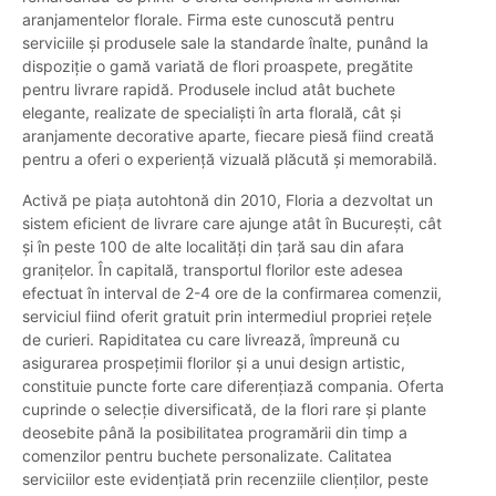
aranjamentelor florale. Firma este cunoscută pentru
serviciile și produsele sale la standarde înalte, punând la
dispoziție o gamă variată de flori proaspete, pregătite
pentru livrare rapidă. Produsele includ atât buchete
elegante, realizate de specialiști în arta florală, cât și
aranjamente decorative aparte, fiecare piesă fiind creată
pentru a oferi o experiență vizuală plăcută și memorabilă.
Activă pe piața autohtonă din 2010, Floria a dezvoltat un
sistem eficient de livrare care ajunge atât în București, cât
și în peste 100 de alte localități din țară sau din afara
granițelor. În capitală, transportul florilor este adesea
efectuat în interval de 2-4 ore de la confirmarea comenzii,
serviciul fiind oferit gratuit prin intermediul propriei rețele
de curieri. Rapiditatea cu care livrează, împreună cu
asigurarea prospețimii florilor și a unui design artistic,
constituie puncte forte care diferențiază compania. Oferta
cuprinde o selecție diversificată, de la flori rare și plante
deosebite până la posibilitatea programării din timp a
comenzilor pentru buchete personalizate. Calitatea
serviciilor este evidențiată prin recenziile clienților, peste