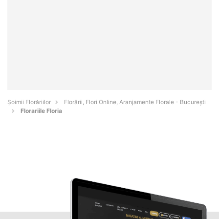
Șoimii Florăriilor
Florării, Flori Online, Aranjamente Florale - Bucureşti
Florariile Floria